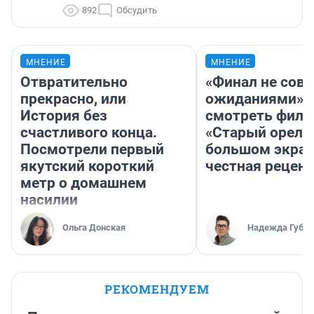
892
Обсудить
МНЕНИЕ
МНЕНИЕ
Отвратительно
«Финал не совп
прекрасно, или
ожиданиями»: 
История без
смотреть фил
счастливого конца.
«Старый орел» 
Посмотрели первый
большом экран
якутский короткий
честная рецен
метр о домашнем
насилии
Ольга Донская
Надежда Губар
РЕКОМЕНДУЕМ