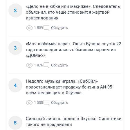
«Дело не в юбке или макияже». Следователь
2
объяснил, кто чаще становится жертвой
изнасилования
1 509
Обсудить
«Моя любимая пара!»: Ольга Бузова спустя 22
3
года воссоединилась с бывшим парнем из
«ДОМа-2»
1 476
Обсудить
Недолго музыка играла. «СибОйл»
4
приостаналивает продажу бензина АИ-95
всем желающим в Якутске
1 035
Обсудить
Сильный ливень полил в Якутске. Синоптики
5
такого не предвидели