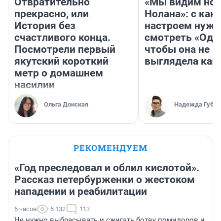
Отвратительно
«Мы видим нов
прекрасно, или
Нолана»: с как
История без
настроем нужн
счастливого конца.
смотреть «Оди
Посмотрели первый
чтобы она не
якутский короткий
выглядела как
метр о домашнем
насилии
Ольга Донская
Надежда Губар
РЕКОМЕНДУЕМ
«Год преследовал и облил кислотой».
Рассказ петербурженки о жестоком
нападении и реабилитации
6 часов
6 132
113
Не нужно выбрасывать и сжигать ботву помидоров и