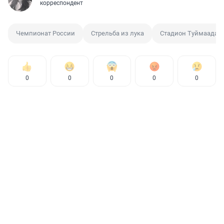
корреспондент
Чемпионат России
Стрельба из лука
Стадион Туймаада
0
0
0
0
0