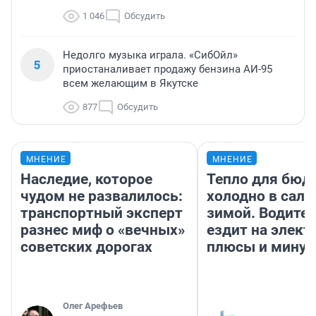
1 046
Обсудить
Недолго музыка играла. «СибОйл»
5
приостаналивает продажу бензина АИ-95
всем желающим в Якутске
877
Обсудить
МНЕНИЕ
МНЕНИЕ
Наследие, которое
Тепло для бюд
чудом не развалилось:
холодно в сало
транспортный эксперт
зимой. Водител
разнес миф о «вечных»
ездит на элект
советских дорогах
плюсы и мину
Олег Арефьев