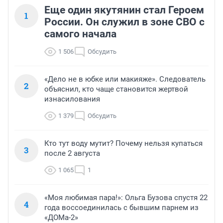
Еще один якутянин стал Героем
1
России. Он служил в зоне СВО с
самого начала
1 506
Обсудить
«Дело не в юбке или макияже». Следователь
2
объяснил, кто чаще становится жертвой
изнасилования
1 379
Обсудить
Кто тут воду мутит? Почему нельзя купаться
3
после 2 августа
1 065
1
«Моя любимая пара!»: Ольга Бузова спустя 22
4
года воссоединилась с бывшим парнем из
«ДОМа-2»