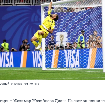
астной голкипер чемпионата
таря — Жозимар Жозе Эвора Диаш. На свет он появилс