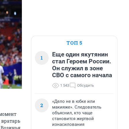
ТОП 5
Еще один якутянин
1
стал Героем России.
Он служил в зоне
СВО с самого начала
1 543
Обсудить
«Дело не в юбке или
2
макияже». Следователь
объяснил, кто чаще
 момент
становится жертвой
 вратарь
изнасилования
— Возинья