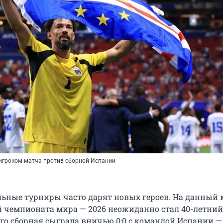
игроком матча против сборной Испании
ьные турниры часто дарят новых героев. На данный
й чемпионата мира — 2026 неожиданно стал 40-летний
Его сборная сыграла вничью 0:0 с командой Испании 