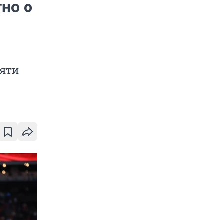
тно о
пяти