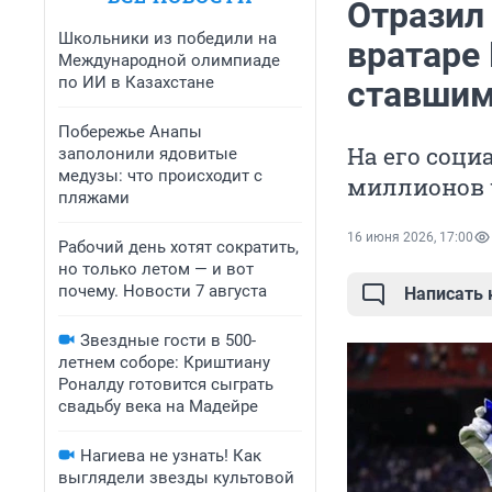
Отразил 
Школьники из победили на
вратаре 
Международной олимпиаде
по ИИ в Казахстане
ставшим
Побережье Анапы
На его соци
заполонили ядовитые
медузы: что происходит с
миллионов 
пляжами
16 июня 2026, 17:00
Рабочий день хотят сократить,
но только летом — и вот
почему. Новости 7 августа
Написать
Звездные гости в 500-
летнем соборе: Криштиану
Роналду готовится сыграть
свадьбу века на Мадейре
Нагиева не узнать! Как
выглядели звезды культовой