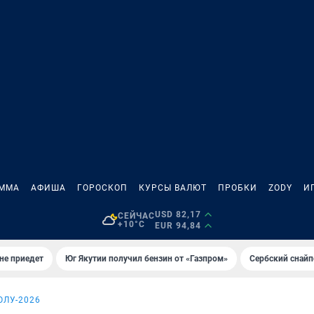
АММА
АФИША
ГОРОСКОП
КУРСЫ ВАЛЮТ
ПРОБКИ
ZODY
И
USD 82,17
СЕЙЧАС
+10°C
EUR 94,84
не приедет
Юг Якутии получил бензин от «Газпром»
Сербский снайп
ОЛУ-2026