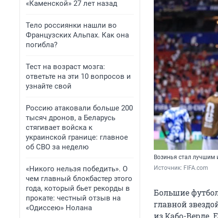
«Каменской» 27 лет назад
Тело россиянки нашли во
Французских Альпах. Как она
погибла?
Тест на возраст мозга:
ответьте на эти 10 вопросов и
узнайте свой
Россию атаковали больше 200
тысяч дронов, а Беларусь
стягивает войска к
украинской границе: главное
об СВО за неделю
Возинья стал лучшим 
«Никого нельзя победить». О
Источник: 
FIFA.com 
чем главный блокбастер этого
года, который бьет рекорды в
Большие футбол
прокате: честный отзыв на
главной звездо
«Одиссею» Нолана
из Кабо-Верде. 