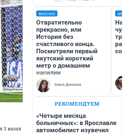
МНЕНИЕ
МНЕНИ
Отвратительно
Насле
прекрасно, или
чудом
История без
транс
счастливого конца.
разне
Посмотрели первый
совет
якутский короткий
метр о домашнем
насилии
Ольга Донская
РЕКОМЕНДУЕМ
«Четыре месяца
больничных»: в Ярославле
я 3 июня
автомобилист изувечил