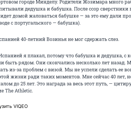
портовом городе Минделу. Родители Жозимара много ра
спитывали дедушка и бабушка. После ссор сверстники
 идет домой жаловаться бабушке — за это ему дали п
воде с португальского — бабушка).
спанией 40-летний Возинья не мог сдержать слез.
 Испанией я плакал, потому что бабушка и дедушка, с
ли быть рядом. Они скончались несколько лет назад. 
ать из-за проблем с визой. Мы не успели сделать ее во
той жизни ради таких моментов. Мне сейчас 40 лет, но
лом до 25 лет. Это награда за весь этот путь, — цитир
 The Athletic.
узить VIQEO