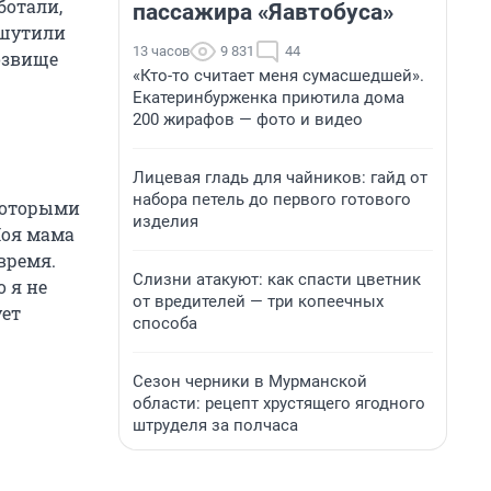
ботали,
пассажира «Яавтобуса»
 шутили
13 часов
9 831
44
розвище
«Кто-то считает меня сумасшедшей».
Екатеринбурженка приютила дома
200 жирафов — фото и видео
Лицевая гладь для чайников: гайд от
набора петель до первого готового
 которыми
изделия
Моя мама
время.
Слизни атакуют: как спасти цветник
 я не
от вредителей — три копеечных
ует
способа
Сезон черники в Мурманской
области: рецепт хрустящего ягодного
штруделя за полчаса