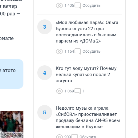
н вечер
1 405
Обсудить
00 раз —
«Моя любимая пара!»: Ольга
3
Бузова спустя 22 года
воссоединилась с бывшим
риале
парнем из «ДОМа-2»
1 154
Обсудить
Кто тут воду мутит? Почему
 этого
4
нельзя купаться после 2
августа
1 069
1
Недолго музыка играла.
5
«СибОйл» приостаналивает
продажу бензина АИ-95 всем
желающим в Якутске
909
Обсудить