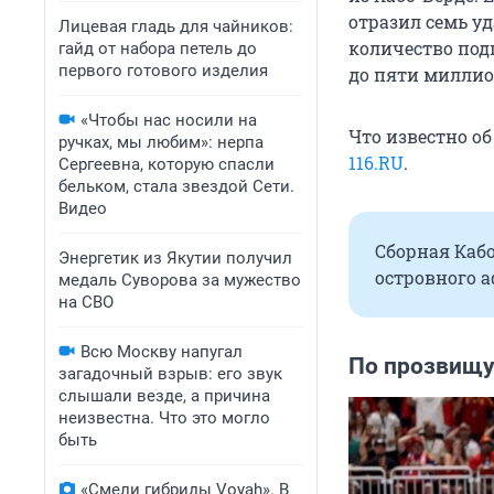
отразил семь у
Лицевая гладь для чайников:
количество под
гайд от набора петель до
первого готового изделия
до пяти миллио
«Чтобы нас носили на
Что известно о
ручках, мы любим»: нерпа
116.RU
.
Сергеевна, которую спасли
бельком, стала звездой Сети.
Видео
Сборная Каб
Энергетик из Якутии получил
островного а
медаль Суворова за мужество
на СВО
Всю Москву напугал
По прозвищу
загадочный взрыв: его звук
слышали везде, а причина
неизвестна. Что это могло
быть
«Смели гибриды Voyah». В