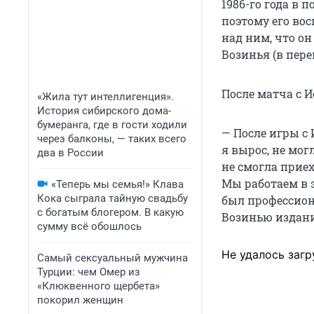
1986-го года в 
поэтому его во
над ним, что он
Возинья (в пере
После матча с И
«Жила тут интеллигенция».
История сибирского дома-
бумеранга, где в гости ходили
— После игры с
через балконы, — таких всего
я вырос, не мог
два в России
не смогла приех
Мы работаем в э
«Теперь мы семья!» Клава
Кока сыграла тайную свадьбу
был профессиона
с богатым блогером. В какую
Возинью издание
сумму всё обошлось
Не удалось загр
Самый сексуальный мужчина
Турции: чем Омер из
«Клюквенного щербета»
покорил женщин