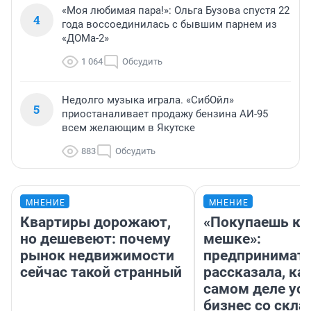
«Моя любимая пара!»: Ольга Бузова спустя 22
4
года воссоединилась с бывшим парнем из
«ДОМа-2»
1 064
Обсудить
Недолго музыка играла. «СибОйл»
5
приостаналивает продажу бензина АИ-95
всем желающим в Якутске
883
Обсудить
МНЕНИЕ
МНЕНИЕ
Квартиры дорожают,
«Покупаешь ко
но дешевеют: почему
мешке»:
рынок недвижимости
предпринимат
сейчас такой странный
рассказала, как
самом деле ус
бизнес со скл