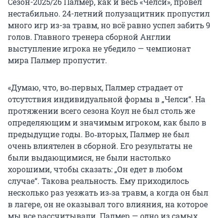
Сезон-2025/26 Палмер, как и весь «Челси», провел
нестабильно. 24-летний полузащитник пропустил
много игр из-за травм, но всё равно успел забить 9
голов. Главного тренера сборной Англии
выступление игрока не убедило — чемпионат
мира Палмер пропустит.
«Думаю, что, во‑первых, Палмер страдает от
отсутствия индивидуальной формы в „Челси“. На
протяжении всего сезона Коул не был столь же
определяющим и значимым игроком, как было в
предыдущие годы. Во‑вторых, Палмер не был
очень влиятелен в сборной. Его результаты не
были выдающимися, не были настолько
хорошими, чтобы сказать: „Он едет в любом
случае“. Такова реальность. Ему приходилось
несколько раз уезжать из‑за травм, а когда он был
в лагере, он не оказывал того влияния, на которое
мы все рассчитывали. Палмер — одно из самых