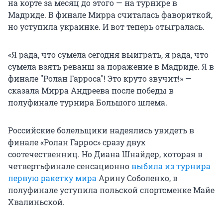
на корте за месяц до этого — на турнире в
Мадриде. В финале Мирра считалась фавориткой,
но уступила украинке. И вот теперь отыгралась.
«Я рада, что сумела сегодня выиграть, я рада, что
сумела взять реванш за поражение в Мадриде. Я в
финале
"
Ролан Гарроса
"
! Это круто звучит!» —
сказала Мирра Андреева после победы в
полуфинале турнира Большого шлема.
Российские болельщики надеялись увидеть в
финале «Ролан Гаррос» сразу двух
соотечественниц. Но Диана Шнайдер, которая в
четвертьфинале сенсационно
выбила из турнира
первую ракетку мира
Арину Соболенко, в
полуфинале уступила польской спортсменке Майе
Хвалиньской.