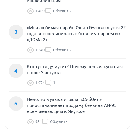
изнасилования
1 439
Обсудить
«Моя любимая пара!»: Ольга Бузова спустя 22
3
года воссоединилась с бывшим парнем из
«ДОМа-2»
1 240
Обсудить
Кто тут воду мутит? Почему нельзя купаться
4
после 2 августа
1 074
1
Недолго музыка играла. «СибОйл»
5
приостаналивает продажу бензина АИ-95
всем желающим в Якутске
934
Обсудить