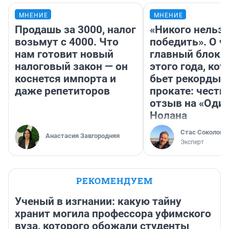
МНЕНИЕ
МНЕНИЕ
Продашь за 3000, налог
«Никого нельз
возьмут с 4000. Что
победить». О ч
нам готовит новый
главный блокб
налоговый закон — он
этого года, ко
коснется импорта и
бьет рекорды 
даже репетиторов
прокате: честн
отзыв на «Оди
Нолана
Стас Соколов
Анастасия Завгородняя
Эксперт
РЕКОМЕНДУЕМ
Ученый в изгнании: какую тайну
хранит могила профессора уфимского
вуза, которого обожали студенты