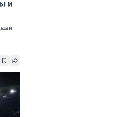
ы и
вный