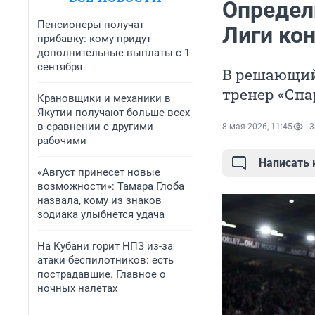
Определ
Пенсионеры получат
Лиги ко
прибавку: кому придут
дополнительные выплаты с 1
сентября
В решающий
тренер «Спа
Крановщики и механики в
Якутии получают больше всех
в сравнении с другими
8 мая 2026, 11:45
3
рабочими
Написать
«Август принесет новые
возможности»: Тамара Глоба
назвала, кому из знаков
зодиака улыбнется удача
На Кубани горит НПЗ из-за
атаки беспилотников: есть
пострадавшие. Главное о
ночных налетах