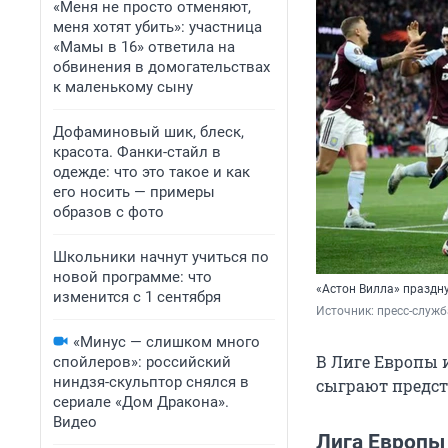
«Меня не просто отменяют,
меня хотят убить»: участница
«Мамы в 16» ответила на
обвинения в домогательствах
к маленькому сыну
Дофаминовый шик, блеск,
красота. Фанки-стайл в
одежде: что это такое и как
его носить — примеры
образов с фото
Школьники начнут учиться по
новой программе: что
«Астон Вилла» праздн
изменится с 1 сентября
Источник: 
пресс-служб
«Минус — слишком много
В Лиге Европы 
спойлеров»: российский
ниндзя-скульптор снялся в
сыграют предст
сериале «Дом Дракона».
Видео
Лига Европы