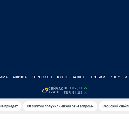
АММА
АФИША
ГОРОСКОП
КУРСЫ ВАЛЮТ
ПРОБКИ
ZODY
И
USD 82,17
СЕЙЧАС
+24°C
EUR 94,84
не приедет
Юг Якутии получил бензин от «Газпром»
Сербский снайп