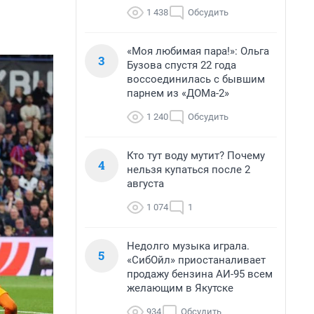
1 438
Обсудить
«Моя любимая пара!»: Ольга
3
Бузова спустя 22 года
воссоединилась с бывшим
парнем из «ДОМа-2»
1 240
Обсудить
Кто тут воду мутит? Почему
4
нельзя купаться после 2
августа
1 074
1
Недолго музыка играла.
5
«СибОйл» приостаналивает
продажу бензина АИ-95 всем
желающим в Якутске
934
Обсудить