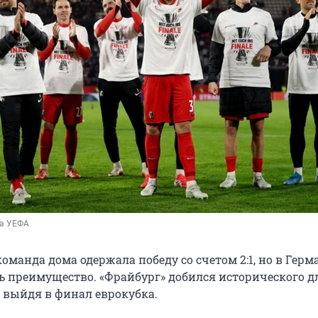
ба УЕФА
оманда дома одержала победу со счетом 2:1, но в Герм
ь преимущество. «Фрайбург» добился исторического д
е выйдя в финал еврокубка.