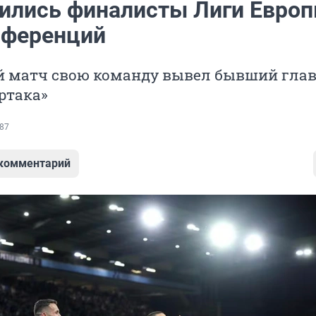
ились финалисты Лиги Европ
нференций
 матч свою команду вывел бывший гла
ртака»
87
 комментарий