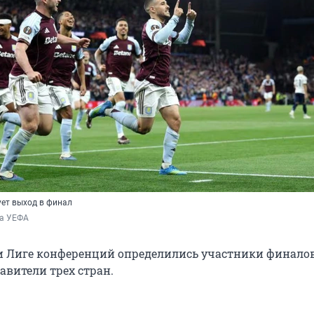
ует выход в финал
а УЕФА 
и Лиге конференций определились участники финалов
авители трех стран.