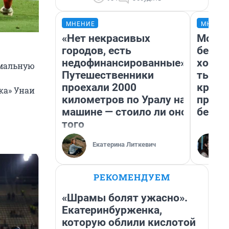
МНЕНИЕ
МНЕНИ
«Нет некрасивых
Мой б
городов, есть
береж
недофинансированные».
хотел
имальную
Путешественники
тысяч
проехали 2000
креди
ка» Унаи
километров по Уралу на
приех
машине — стоило ли оно
безоп
того
Екатерина Литкевич
РЕКОМЕНДУЕМ
«Шрамы болят ужасно».
Екатеринбурженка,
которую облили кислотой