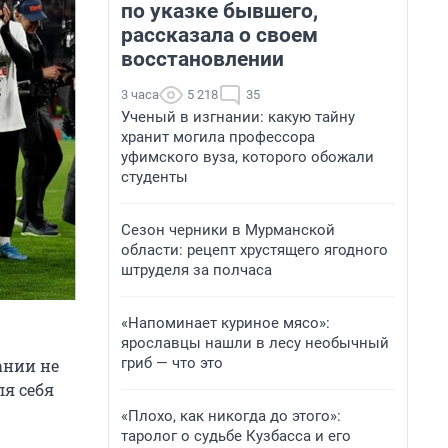
по указке бывшего,
рассказала о своем
восстановлении
3 часа
5 218
35
Ученый в изгнании: какую тайну
хранит могила профессора
уфимского вуза, которого обожали
студенты
Сезон черники в Мурманской
области: рецепт хрустящего ягодного
штруделя за полчаса
«Напоминает куриное мясо»:
ярославцы нашли в лесу необычный
гриб — что это
ании не
ля себя
«Плохо, как никогда до этого»:
таролог о судьбе Кузбасса и его