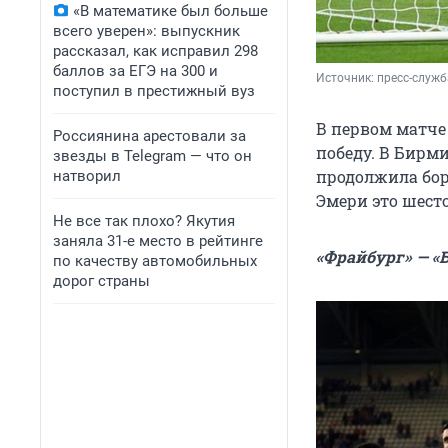
«В математике был больше
всего уверен»: выпускник
рассказал, как исправил 298
баллов за ЕГЭ на 300 и
Источник: 
пресс-служ
поступил в престижный вуз
В первом матче
Россиянина арестовали за
победу. В Бирм
звезды в Telegram — что он
продолжила бор
натворил
Эмери это шест
Не все так плохо? Якутия
заняла 31-е место в рейтинге
«Фрайбург» — «Б
по качеству автомобильных
дорог страны