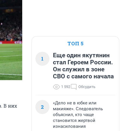
ТОП 5
Еще один якутянин
1
стал Героем России.
Он служил в зоне
СВО с самого начала
1 592
Обсудить
«Дело не в юбке или
. В них
2
макияже». Следователь
объяснил, кто чаще
становится жертвой
изнасилования