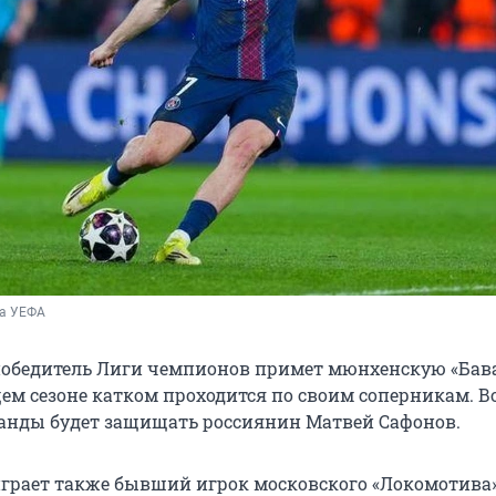
а УЕФА 
обедитель Лиги чемпионов примет мюнхенскую «Бав
щем сезоне катком проходится по своим соперникам. В
анды будет защищать россиянин Матвей Сафонов.
играет также бывший игрок московского «Локомотива»