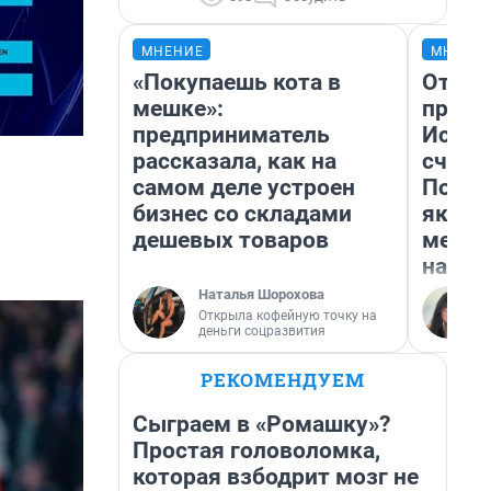
МНЕНИЕ
МНЕНИ
«Покупаешь кота в
Отвра
мешке»:
прекр
предприниматель
Истор
рассказала, как на
счаст
самом деле устроен
Посмо
бизнес со складами
якутс
дешевых товаров
метр 
насил
Наталья Шорохова
Открыла кофейную точку на
деньги соцразвития
РЕКОМЕНДУЕМ
Сыграем в «Ромашку»?
Простая головоломка,
которая взбодрит мозг не