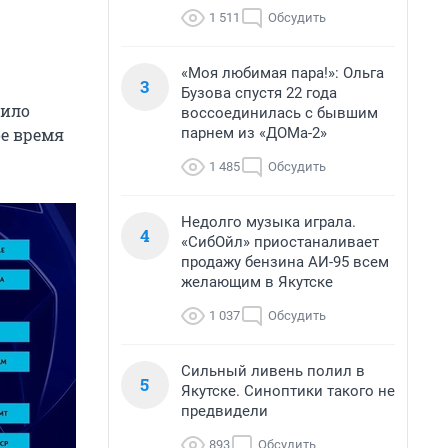
1 511
Обсудить
«Моя любимая пара!»: Ольга
3
Бузова спустя 22 года
вило
воссоединилась с бывшим
парнем из «ДОМа-2»
ое время
1 485
Обсудить
Недолго музыка играла.
4
«СибОйл» приостаналивает
продажу бензина АИ-95 всем
желающим в Якутске
1 037
Обсудить
Сильный ливень полил в
5
Якутске. Синоптики такого не
предвидели
893
Обсудить