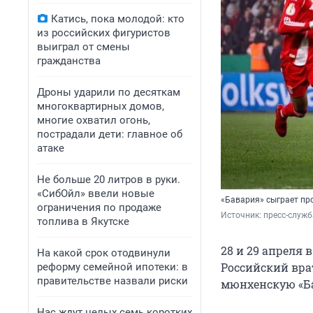
Катись, пока молодой: кто
из российских фигуристов
выиграл от смены
гражданства
Дроны ударили по десяткам
многоквартирных домов,
многие охватил огонь,
пострадали дети: главное об
атаке
Не больше 20 литров в руки.
«СибОйл» ввели новые
«Бавария» сыграет пр
ограничения по продаже
Источник: 
пресс-служ
топлива в Якутске
28 и 29 апреля
На какой срок отодвинули
Российский вра
реформу семейной ипотеки: в
правительстве назвали риски
мюнхенскую «Ба
Нас ждут целых семь коротких