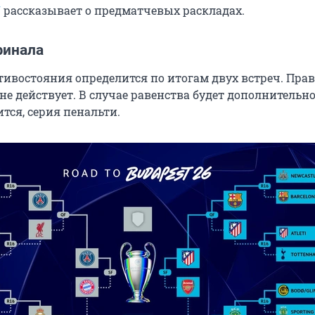
U
рассказывает о предматчевых раскладах.
финала
тивостояния определится по итогам двух встреч. Пра
не действует. В случае равенства будет дополнительн
ится, серия пенальти.