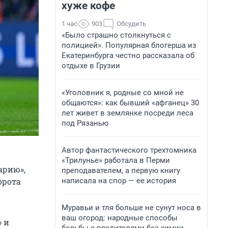
хуже кофе
1 час
903
Обсудить
«Было страшно столкнуться с
полицией». Популярная блогерша из
Екатеринбурга честно рассказала об
отдыхе в Грузии
«Уголовник я, родные со мной не
общаются»: как бывший «афганец» 30
лет живет в землянке посреди леса
под Рязанью
Автор фантастического трехтомника
«Трилунье» работала в Перми
арию»,
преподавателем, а первую книгу
написала на спор — ее история
орота
Муравьи и тля больше не сунут носа в
ваш огород: народные способы
 и