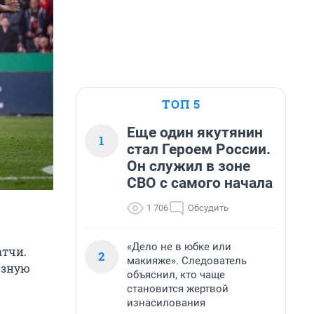
ТОП 5
Еще один якутянин
1
стал Героем России.
Он служил в зоне
СВО с самого начала
1 706
Обсудить
«Дело не в юбке или
атчи.
2
макияже». Следователь
озную
объяснил, кто чаще
становится жертвой
изнасилования