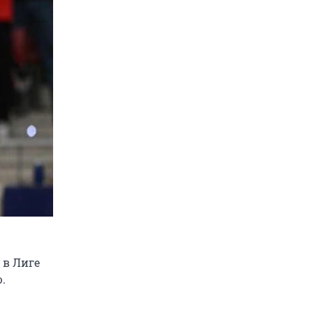
 в Лиге
.