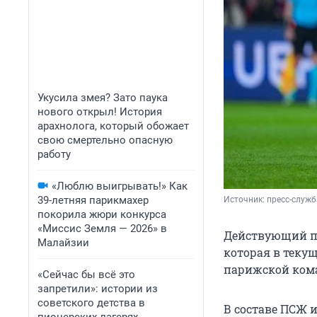
Укусила змея? Зато паука
нового открыл! История
арахнолога, который обожает
свою смертельно опасную
работу
«Люблю выигрывать!» Как
39-летняя парикмахер
Источник: 
пресс-служб
покорила жюри конкурса
«Миссис Земля — 2026» в
Действующий п
Малайзии
которая в теку
парижской ком
«Сейчас бы всё это
запретили»: истории из
советского детства в
В составе ПСЖ 