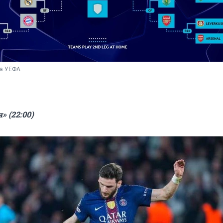
а УЕФА 
 (22:00)