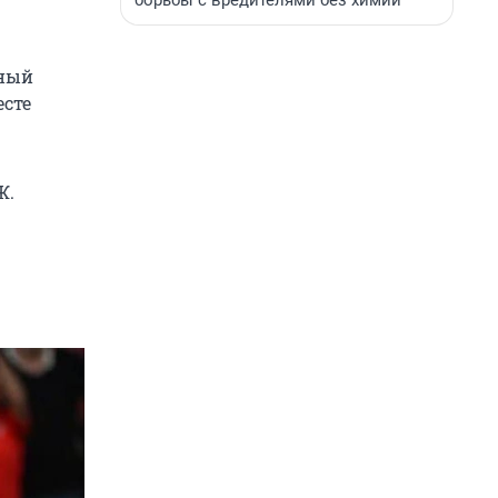
борьбы с вредителями без химии
жный
есте
Ж.