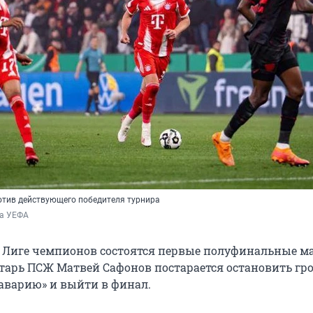
отив действующего победителя турнира
ба УЕФА
 в Лиге чемпионов состоятся первые полуфинальные м
тарь ПСЖ Матвей Сафонов постарается остановить гр
варию» и выйти в финал.