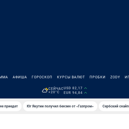
АММА
АФИША
ГОРОСКОП
КУРСЫ ВАЛЮТ
ПРОБКИ
ZODY
И
USD 82,17
СЕЙЧАС
+20°C
EUR 94,84
не приедет
Юг Якутии получил бензин от «Газпром»
Сербский снайп