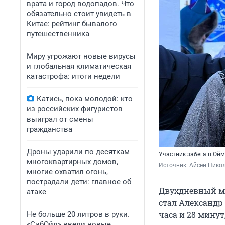
врата и город водопадов. Что
обязательно стоит увидеть в
Китае: рейтинг бывалого
путешественника
Миру угрожают новые вирусы
и глобальная климатическая
катастрофа: итоги недели
Катись, пока молодой: кто
из российских фигуристов
выиграл от смены
гражданства
Дроны ударили по десяткам
Участник забега в Ой
многоквартирных домов,
Источник: 
Айсен Никол
многие охватил огонь,
пострадали дети: главное об
Двухдневный ма
атаке
стал Александр
часа и 28 минут
Не больше 20 литров в руки.
«СибОйл» ввели новые