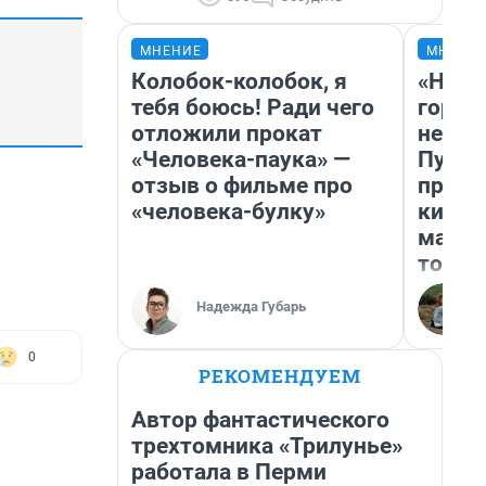
МНЕНИЕ
МНЕНИ
Колобок-колобок, я
«Нет 
тебя боюсь! Ради чего
городо
отложили прокат
недоф
«Человека-паука» —
Путеш
отзыв о фильме про
проех
«человека-булку»
килом
машин
того
Надежда Губарь
0
РЕКОМЕНДУЕМ
Автор фантастического
трехтомника «Трилунье»
работала в Перми