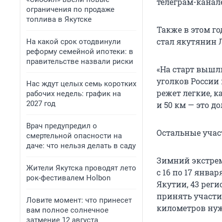
телеграм-канал
ограничения по продаже
топлива в Якутске
Также в этом г
стал якутянин Л
На какой срок отодвинули
реформу семейной ипотеки: в
правительстве назвали риски
«На старт вышл
уголков России 
Нас ждут целых семь коротких
режет легкие, к
рабочих недель: график на
2027 год
и 50 км — это д
Врач предупредил о
Остальные учас
смертельной опасности на
даче: что нельзя делать в саду
Зимний экстр
Жители Якутска проводят лето
с 16 по 17 янва
рок-фестивалем Holbon
Якутии, 43 реги
принять участие
Ловите момент: что принесет
километров нуж
вам полное солнечное
затмение 12 августа