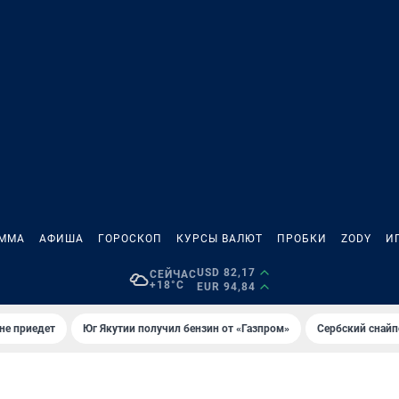
АММА
АФИША
ГОРОСКОП
КУРСЫ ВАЛЮТ
ПРОБКИ
ZODY
И
USD 82,17
СЕЙЧАС
+18°C
EUR 94,84
не приедет
Юг Якутии получил бензин от «Газпром»
Сербский снайп