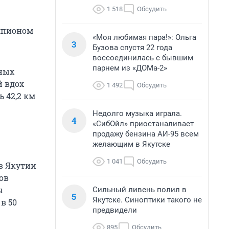
1 518
Обсудить
емпионом
«Моя любимая пара!»: Ольга
3
Бузова спустя 22 года
воссоединилась с бывшим
парнем из «ДОМа-2»
зных
й вдох
1 492
Обсудить
 42,2 км
Недолго музыка играла.
4
«СибОйл» приостаналивает
продажу бензина АИ-95 всем
желающим в Якутске
1 041
Обсудить
в Якутии
сов
ы
Сильный ливень полил в
5
Якутске. Синоптики такого не
в 50
предвидели
895
Обсудить