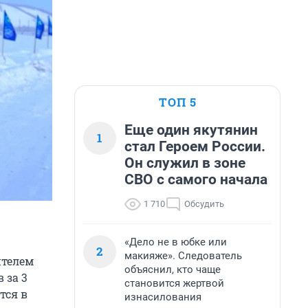
ТОП 5
Еще один якутянин
1
стал Героем России.
Он служил в зоне
СВО с самого начала
1 710
Обсудить
«Дело не в юбке или
2
макияже». Следователь
ителем
объяснил, кто чаще
 за 3
становится жертвой
тся в
изнасилования