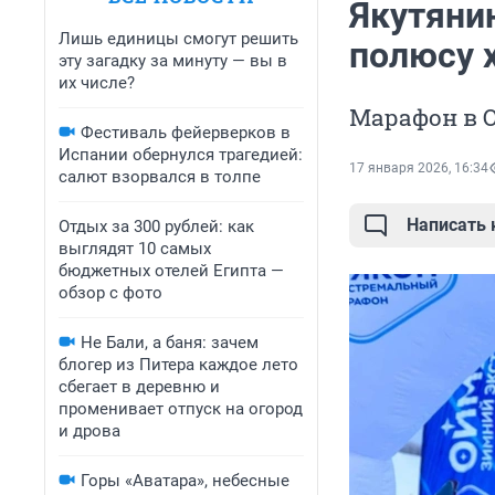
Якутяни
Лишь единицы смогут решить
полюсу х
эту загадку за минуту — вы в
их числе?
Марафон в 
Фестиваль фейерверков в
Испании обернулся трагедией:
17 января 2026, 16:34
салют взорвался в толпе
Написать
Отдых за 300 рублей: как
выглядят 10 самых
бюджетных отелей Египта —
обзор с фото
Не Бали, а баня: зачем
блогер из Питера каждое лето
сбегает в деревню и
променивает отпуск на огород
и дрова
Горы «Аватара», небесные