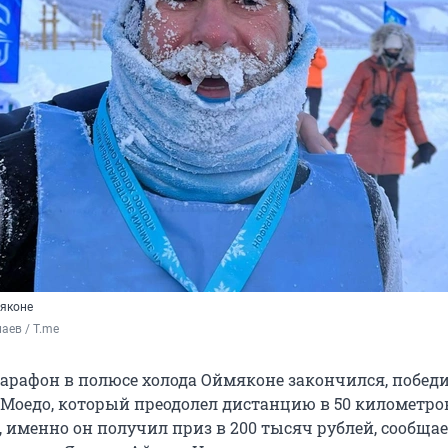
мяконе
аев / T.me
рафон в полюсе холода Оймяконе закончился, побед
 Моедо, который преодолел дистанцию в 50 километров
, именно он получил приз в 200 тысяч рублей, сообщае