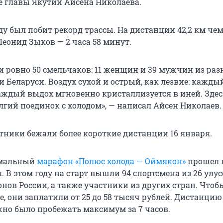
е главы Якутии Айсена Николаева.
оду был побит рекорд трассы. На дистанции 42,2 км ч
еонид Зыков — 2 часа 58 минут.
и ровно 50 смельчаков: 11 женщин и 39 мужчин из ра
и Беларуси. Воздух сухой и острый, как лезвие: кажды
аждый выдох мгновенно кристаллизуется в иней. Здесь
олгий поединок с холодом», — написал Айсен Николаев.
тники бежали более короткие дистанции 16 января.
емальный
марафон «Полюс холода — Оймякон»
прошел 
ря. В этом году на старт вышли 94 спортсмена из 26 улу
онов России, а также участники из других стран. Чтоб
, они заплатили от 25 до 58 тысяч рублей. Дистанцию 
но было пробежать максимум за 7 часов.