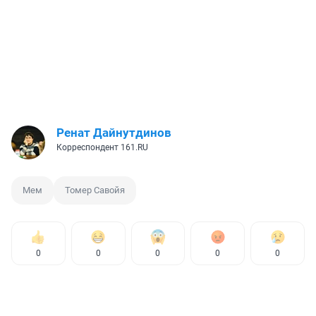
Ренат Дайнутдинов
Корреспондент 161.RU
Мем
Томер Савойя
0
0
0
0
0