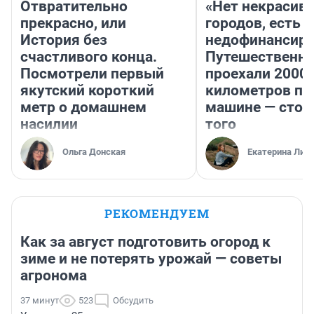
Отвратительно
«Нет некрасив
прекрасно, или
городов, есть
История без
недофинансиро
счастливого конца.
Путешественн
Посмотрели первый
проехали 2000
якутский короткий
километров по 
метр о домашнем
машине — стои
насилии
того
Ольга Донская
Екатерина Лит
РЕКОМЕНДУЕМ
Как за август подготовить огород к
зиме и не потерять урожай — советы
агронома
37 минут
523
Обсудить