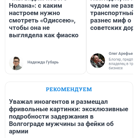
Нолана»: с каким
чудом не разва
настроем нужно
транспортный 
смотреть «Одиссею»,
разнес миф о 
чтобы она не
советских доро
выглядела как фиаско
Олег Арефьев
Блогер, предпри
Надежда Губарь
владелец в тра
бизнесе
РЕКОМЕНДУЕМ
Уважал иноагентов и размещал
фривольные картинки: эксклюзивные
подробности задержания в
Волгограде мужчины за фейки об
армии