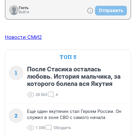
Гость
Отправить
Войти
Новости СМИ2
ТОП 5
После Стасика осталась
1
любовь. История мальчика, за
которого болела вся Якутия
28 563
4
Еще один якутянин стал Героем России. Он
2
служил в зоне СВО с самого начала
1 338
Обсудить