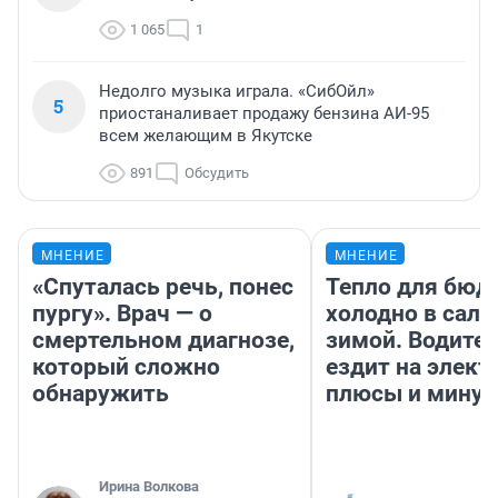
1 065
1
Недолго музыка играла. «СибОйл»
5
приостаналивает продажу бензина АИ-95
всем желающим в Якутске
891
Обсудить
МНЕНИЕ
МНЕНИЕ
«Спуталась речь, понес
Тепло для бюд
пургу». Врач — о
холодно в сало
смертельном диагнозе,
зимой. Водител
который сложно
ездит на элект
обнаружить
плюсы и мину
Ирина Волкова