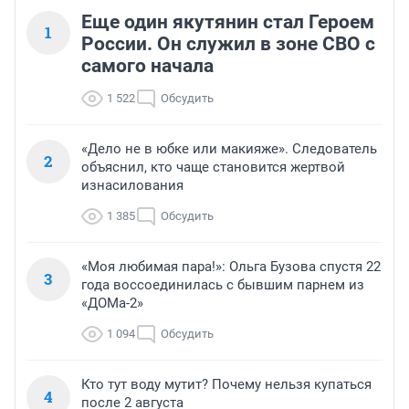
Еще один якутянин стал Героем
1
России. Он служил в зоне СВО с
самого начала
1 522
Обсудить
«Дело не в юбке или макияже». Следователь
2
объяснил, кто чаще становится жертвой
изнасилования
1 385
Обсудить
«Моя любимая пара!»: Ольга Бузова спустя 22
3
года воссоединилась с бывшим парнем из
«ДОМа-2»
1 094
Обсудить
Кто тут воду мутит? Почему нельзя купаться
4
после 2 августа