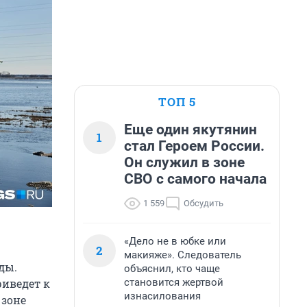
ТОП 5
Еще один якутянин
1
стал Героем России.
Он служил в зоне
СВО с самого начала
1 559
Обсудить
«Дело не в юбке или
2
макияже». Следователь
ды.
объяснил, кто чаще
становится жертвой
риведет к
изнасилования
 зоне