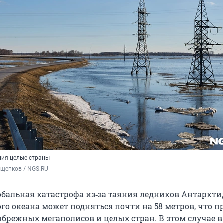
ния целые страны
Ощепков / NGS.RU
обальная катастрофа из‑за таяния ледников Антаркти
го океана может подняться почти на 58 метров, что п
брежных мегаполисов и целых стран. В этом случае в