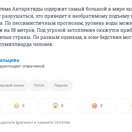
тема Антарктиды содержит самый большой в мире зап
т разрушаться, это приведет к необратимому подъему
а. По пессимистичным прогнозам, уровень воды може
и на 58 метров. Под угрозой затопления окажутся пр
елые страны. По разным оценкам, в зоне бедствия мог
олумиллиарда человек.
альцева
рреспондент оперативной
ировой океан
Потоп
Ледник
0
0
0
ыделите фрагмент и нажмите Ctrl+Enter