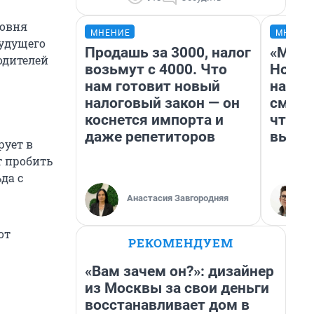
ровня
МНЕНИЕ
МНЕНИ
удущего
Продашь за 3000, налог
«Мы в
одителей
возьмут с 4000. Что
Нолан
нам готовит новый
настр
налоговый закон — он
смотр
коснется импорта и
чтобы
даже репетиторов
выгля
рует в
т пробить
да с
Анастасия Завгородняя
от
РЕКОМЕНДУЕМ
«Вам зачем он?»: дизайнер
из Москвы за свои деньги
восстанавливает дом в