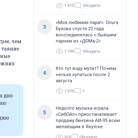
1 415
Обсудить
«Моя любимая пара!»: Ольга
3
Бузова спустя 22 года
воссоединилась с бывшим
рее, чем
парнем из «ДОМа-2»
е таяние
1 199
Обсудить
чные
режних
Кто тут воду мутит? Почему
4
нельзя купаться после 2
августа
1 070
1
а дно
раю
Недолго музыка играла.
5
«СибОйл» приостаналивает
кцию
продажу бензина АИ-95 всем
желающим в Якутске
918
Обсудить