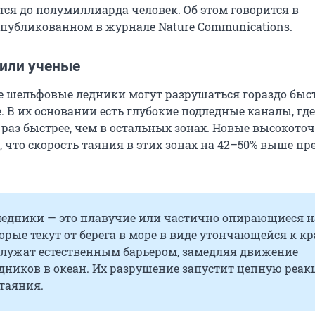
тся до полумиллиарда человек. Об этом говорится в
опубликованном в журнале Nature Communications.
или ученые
 шельфовые ледники могут разрушаться гораздо быст
. В их основании есть глубокие подледные каналы, гд
 раз быстрее, чем в остальных зонах. Новые высокото
, что скорость таяния в этих зонах на 42–50% выше п
едники — это плавучие или частично опирающиеся н
орые текут от берега в море в виде утончающейся к к
служат естественным барьером, замедляя движение
дников в океан. Их разрушение запустит цепную реа
таяния.