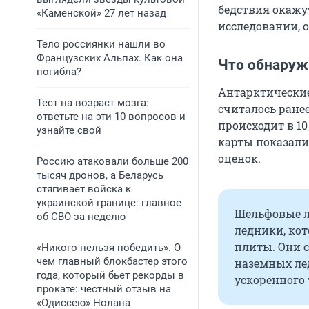
бедствия окажу
«Каменской» 27 лет назад
исследовании, 
Тело россиянки нашли во
Французских Альпах. Как она
Что обнаруж
погибла?
Антарктические
Тест на возраст мозга:
считалось ранее
ответьте на эти 10 вопросов и
происходит в 10
узнайте свой
карты показали
оценок.
Россию атаковали больше 200
тысяч дронов, а Беларусь
стягивает войска к
украинской границе: главное
Шельфовые л
об СВО за неделю
ледники, кот
плиты. Они 
«Никого нельзя победить». О
чем главный блокбастер этого
наземных ле
года, который бьет рекорды в
ускоренного 
прокате: честный отзыв на
«Одиссею» Нолана