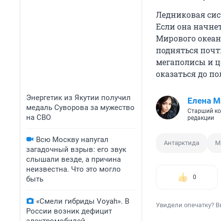
Ледниковая сис
Если она начне
Мирового океан
подняться почт
мегаполисы и ц
оказаться до п
Энергетик из Якутии получил
Елена М
медаль Суворова за мужество
Старший ко
на СВО
редакции
Всю Москву напугал
Антарктида
М
загадочный взрыв: его звук
слышали везде, а причина
неизвестна. Что это могло
0
быть
«Смели гибриды Voyah». В
Увидели опечатку? В
России возник дефицит