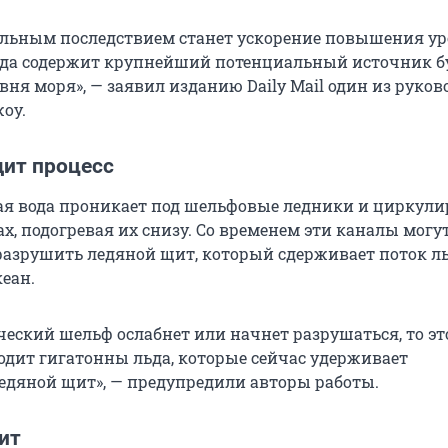
льным последствием станет ускорение повышения у
ида содержит крупнейший потенциальный источник б
ня моря», — заявил изданию Daily Mail один из руков
оу.
дит процесс
ая вода проникает под шельфовые ледники и циркули
х, подогревая их снизу. Со временем эти каналы могу
 разрушить ледяной щит, который сдерживает поток ль
еан.
ческий шельф ослабнет или начнет разрушаться, то эт
одит гигатонны льда, которые сейчас удерживает
едяной щит», — предупредили авторы работы.
ит