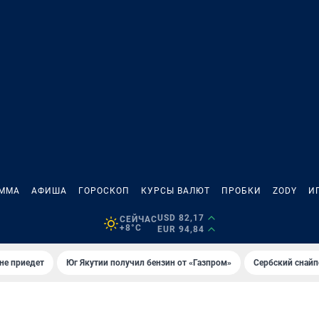
АММА
АФИША
ГОРОСКОП
КУРСЫ ВАЛЮТ
ПРОБКИ
ZODY
И
USD 82,17
СЕЙЧАС
+8°C
EUR 94,84
не приедет
Юг Якутии получил бензин от «Газпром»
Сербский снайп