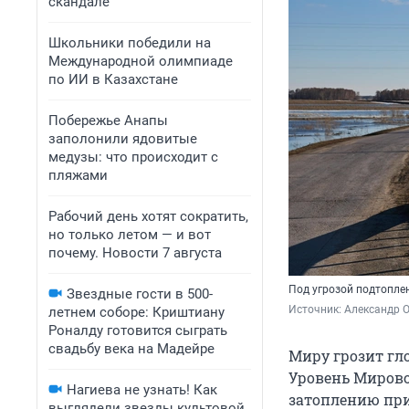
скандале
Школьники победили на
Международной олимпиаде
по ИИ в Казахстане
Побережье Анапы
заполонили ядовитые
медузы: что происходит с
пляжами
Рабочий день хотят сократить,
но только летом — и вот
почему. Новости 7 августа
Под угрозой подтопле
Звездные гости в 500-
Источник: 
Александр 
летнем соборе: Криштиану
Роналду готовится сыграть
свадьбу века на Мадейре
Миру грозит гл
Уровень Мирово
Нагиева не узнать! Как
затоплению при
выглядели звезды культовой