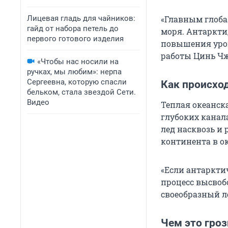
Лицевая гладь для чайников:
«Главным глоба
гайд от набора петель до
моря. Антаркт
первого готового изделия
повышения уров
работы Цинь Чж
«Чтобы нас носили на
ручках, мы любим»: нерпа
Сергеевна, которую спасли
Как происхо
бельком, стала звездой Сети.
Видео
Теплая океанск
глубоких канала
лед насквозь и
континента в ок
«Если антаркти
процесс высвоб
своеобразный л
Чем это гроз