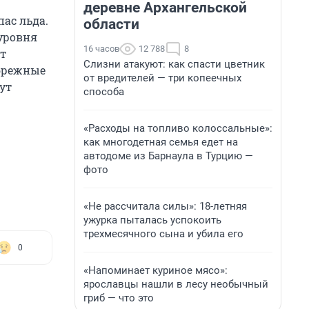
деревне Архангельской
ас льда.
области
 уровня
16 часов
12 788
8
т
Слизни атакуют: как спасти цветник
ибрежные
от вредителей — три копеечных
ут
способа
«Расходы на топливо колоссальные»:
как многодетная семья едет на
автодоме из Барнаула в Турцию —
фото
«Не рассчитала силы»: 18-летняя
ужурка пыталась успокоить
трехмесячного сына и убила его
0
«Напоминает куриное мясо»:
ярославцы нашли в лесу необычный
гриб — что это