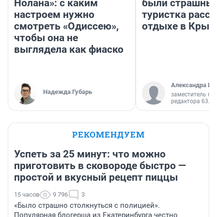
Нолана»: с каким
были страшные
настроем нужно
туристка расск
смотреть «Одиссею»,
отдыхе в Крым
чтобы она не
выглядела как фиаско
Александра Ис
Надежда Губарь
заместитель гл
редактора 63.RU
РЕКОМЕНДУЕМ
Успеть за 25 минут: что можно
приготовить в сковороде быстро —
простой и вкусный рецепт пиццы
15 часов
9 796
3
«Было страшно столкнуться с полицией».
Популярная блогерша из Екатеринбурга честно