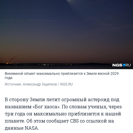
Внеземной объект максимально приблизится к Земле весной 2029
года
Источник: 
Александр Ощепков / NGS.RU
В сторону Земли летит огромный астероид под
названием «Бог хаоса». По словам ученых, через
три года он максимально приблизится к нашей
планете. Об этом сообщает CBS со ссылкой на
данные NASA.