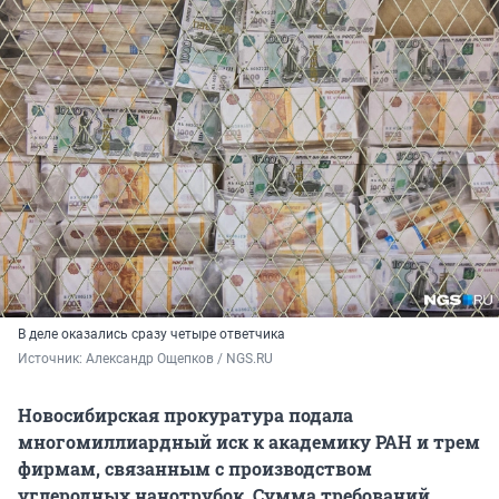
В деле оказались сразу четыре ответчика
Источник: 
Александр Ощепков / NGS.RU
Новосибирская прокуратура подала
многомиллиардный иск к академику РАН и трем
фирмам, связанным с производством
углеродных нанотрубок. Сумма требований