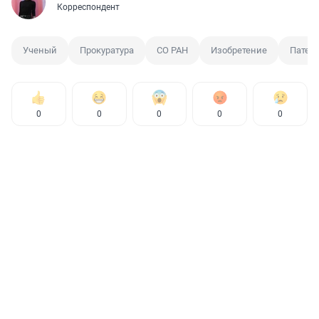
Корреспондент
Ученый
Прокуратура
СО РАН
Изобретение
Патен
0
0
0
0
0