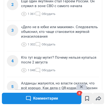
Еще один якутянин стал Героем России. Он
2
служил в зоне СВО с самого начала
1 361
Обсудить
«Дело не в юбке или макияже». Следователь
3
объяснил, кто чаще становится жертвой
изнасилования
1 302
Обсудить
Кто тут воду мутит? Почему нельзя купаться
4
после 2 августа
1 048
Обсудить
Алданцы жалуются, но власти сказали, что
5
всё хорошо. Как дела с QR-кодами на бензин
в Южной Якутии?
0
Комментарии
812
Обсудить