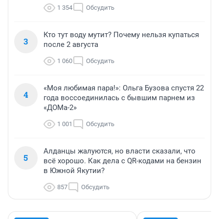
1 354
Обсудить
Кто тут воду мутит? Почему нельзя купаться
3
после 2 августа
1 060
Обсудить
«Моя любимая пара!»: Ольга Бузова спустя 22
4
года воссоединилась с бывшим парнем из
«ДОМа-2»
1 001
Обсудить
Алданцы жалуются, но власти сказали, что
5
всё хорошо. Как дела с QR-кодами на бензин
в Южной Якутии?
857
Обсудить