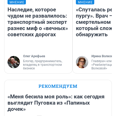
МНЕНИЕ
МНЕНИЕ
Наследие, которое
«Спуталась реч
чудом не развалилось:
пургу». Врач — 
транспортный эксперт
смертельном д
разнес миф о «вечных»
который слож
советских дорогах
обнаружить
Олег Арефьев
Ирина Волкова
Блогер, предприниматель,
Главврач клини
владелец в транспортном
«Реабилитация 
бизнесе
Волковой»
РЕКОМЕНДУЕМ
«Меня бесила моя роль»: как сегодня
выглядит Пуговка из «Папиных
дочек»