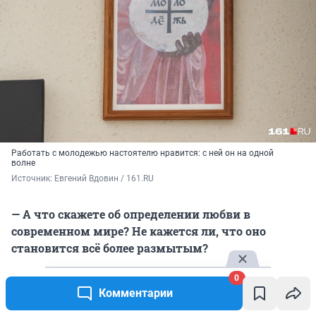
Работать с молодежью настоятелю нравится: с ней он на одной
волне
Источник: 
Евгений Вдовин / 161.RU
— А что скажете об определении любви в
современном мире? Не кажется ли, что оно
становится всё более размытым?
0
— Размытость возникает из-за нежелания делать
Комментарии
окончательный выбор: выбрать мужа или жену