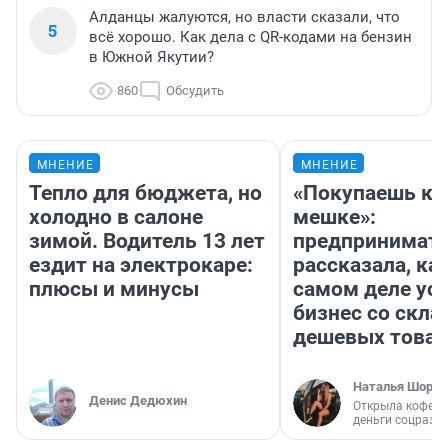
Алданцы жалуются, но власти сказали, что
5
всё хорошо. Как дела с QR-кодами на бензин
в Южной Якутии?
860
Обсудить
МНЕНИЕ
МНЕНИЕ
Тепло для бюджета, но
«Покупаешь ко
холодно в салоне
мешке»:
зимой. Водитель 13 лет
предпринимат
ездит на электрокаре:
рассказала, как
плюсы и минусы
самом деле ус
бизнес со скл
дешевых това
Наталья Шорох
Денис Дедюхин
Открыла кофейн
деньги соцразв