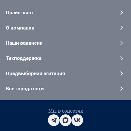
Прайс-лист
О компании
Наши вакансии
Техподдержка
Предвыборная агитация
Все города сети
Мы в соцсетях