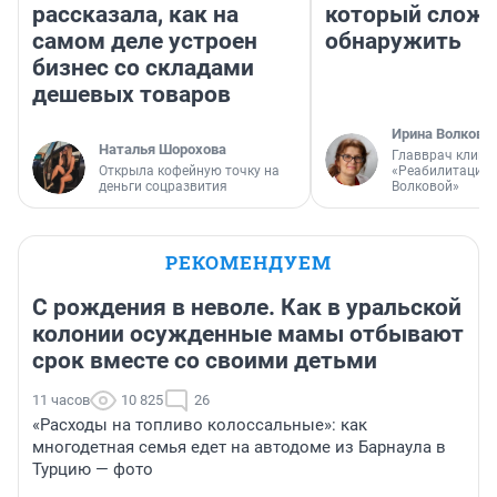
рассказала, как на
который слож
самом деле устроен
обнаружить
бизнес со складами
дешевых товаров
Ирина Волкова
Наталья Шорохова
Главврач клини
Открыла кофейную точку на
«Реабилитация 
деньги соцразвития
Волковой»
РЕКОМЕНДУЕМ
С рождения в неволе. Как в уральской
колонии осужденные мамы отбывают
срок вместе со своими детьми
11 часов
10 825
26
«Расходы на топливо колоссальные»: как
многодетная семья едет на автодоме из Барнаула в
Турцию — фото