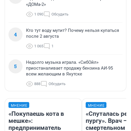
«ДОМа-2»
1 090
Обсудить
Кто тут воду мутит? Почему нельзя купаться
4
после 2 августа
1 065
1
Недолго музыка играла. «СибОйл»
5
приостаналивает продажу бензина АИ-95
всем желающим в Якутске
888
Обсудить
МНЕНИЕ
МНЕНИЕ
«Покупаешь кота в
«Спуталась реч
мешке»:
пургу». Врач — 
предприниматель
смертельном д