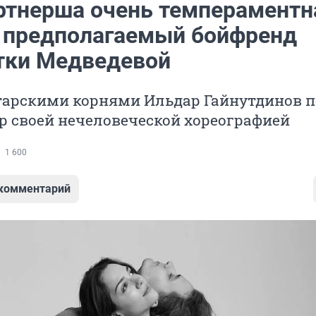
ртнерша очень темпераментн
— предполагаемый бойфренд
тки Медведевой
атарскими корнями Ильдар Гайнутдинов 
р своей нечеловеческой хореографией
1 600
 комментарий