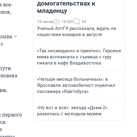
домогательствах к
 все-
младенцу
инок,
15 часов
14 020
24
Ученый АлтГУ рассказала, ждать ли
нашествия комаров в августе
зрыва —
 с
«Так неожиданно и приятно». Героиня
мема вспомнила о съемках с гуру
пикапа в кафе Владивостока
пути.
еловека
«Четыре месяца больничных»: в
Ярославле автомобилист изувечил
ви,
пассажира «Яавтобуса»
«Ну вот и всё»: звезда «Дома-2»
развелась с молодым мужем
и первого
уск
е
номера