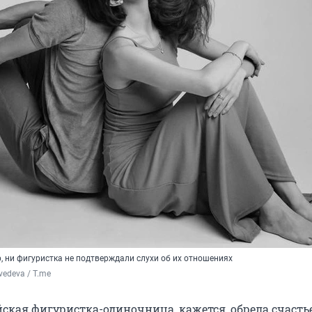
, ни фигуристка не подтверждали слухи об их отношениях
vedeva / T.me
ская фигуристка-одиночница, кажется, обрела счасть