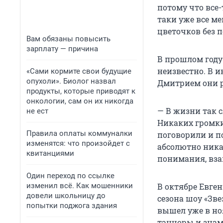
потому что все-
таки уже все ме
цветочков без п
Вам обязаны повысить
зарплату — причина
В прошлом году
неизвестно. В 
«Сами кормите свои будущие
опухоли». Биолог назвал
Дмитрием они р
продукты, которые приводят к
онкологии, сам он их никогда
— В жизни так с
не ест
Никаких громки
Правила оплаты коммуналки
поговорили и по
изменятся: что произойдет с
абсолютно ника
квитанциями
понимания, вза
Один переход по ссылке
изменил всё. Как мошенники
В октябре Евге
довели школьницу до
сезона шоу «Зв
попытки поджога здания
вышел уже в но
танцоры и знам