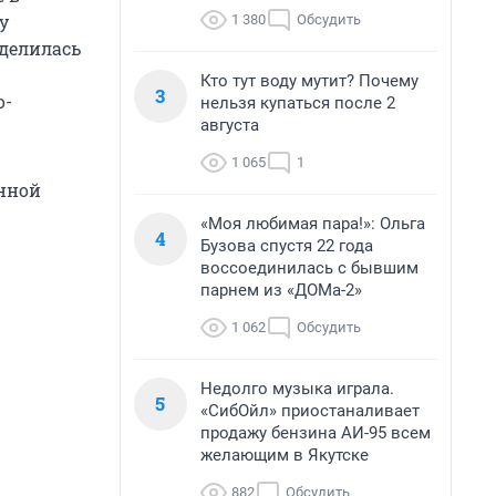
у
1 380
Обсудить
оделилась
Кто тут воду мутит? Почему
3
о-
нельзя купаться после 2
августа
1 065
1
анной
«Моя любимая пара!»: Ольга
4
Бузова спустя 22 года
воссоединилась с бывшим
парнем из «ДОМа-2»
1 062
Обсудить
Недолго музыка играла.
5
«СибОйл» приостаналивает
продажу бензина АИ-95 всем
желающим в Якутске
882
Обсудить