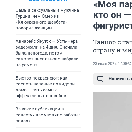
«Моя па
Самый сексуальный мужчина
кто он 
Турции: чем Омер из
«Клюквенного щербета»
фигурис
покорил женщин
Танцор с т
Авиарейс Якутск — Усть-Нера
задержали на 4 дня. Сначала
страну и ми
была непогода, потом
самолет внепланово забрали
23 июля 2025, 17:00
на ремонт
Быстро покраснеют: как
Написать
соспеть зеленые помидоры
дома — пять самых
эффективных способов
За какие публикации в
соцсетях вас уволят с работы:
список