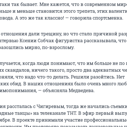
таки так бывает. Мне кажется, что в современном мире
ньше и меньше становится этого трепета, этих валент
овода. А это же так классно! — говорила спортсменка.
 отношения дали трещину, но что стало причиной ра
интервью Ксении Собчак фигуристка рассказывала, что
азошлись мирно, по-взрослому.
лучается, когда люди понимают, что им больше не по 
х скандалов, ничего такого, просто два адекватных ч
няли, что надо что-то делать. Решили разойтись. Нет
ких обид. В наших отношениях было очень много люб
имопонимания, — объясняла Медведева.
ния рассталась с Чигиревым, тогда же начались съемк
ездные танцы» на телеканале ТНТ. В эфир первый вып
ябре. В проекте принимали участие профессиональны
енитости. Им предстояло показывать танцевальные 