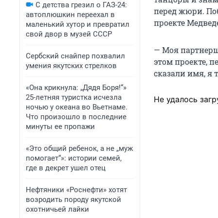
С детства грезил о ГАЗ-24:
перед жюри. По
автоплюшкин переехал в
проекте Медвед
маленький хутор и превратил
свой двор в музей СССР
— Моя партнерш
Сербский снайпер похвалил
этом проекте, пе
умения якутских стрелков
сказали имя, я 
«Она крикнула: „Дядя Боря!“»
25-летняя туристка исчезла
Не удалось загр
ночью у океана во Вьетнаме.
Что произошло в последние
минуты ее пропажи
«Это общий ребенок, а не „муж
помогает“»: истории семей,
где в декрет ушел отец
Нефтяники «Роснефти» хотят
возродить породу якутской
охотничьей лайки