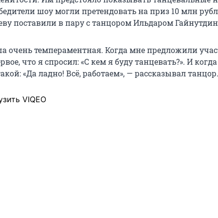
бедители шоу могли претендовать на приз 10 млн рубл
еву поставили в пару с танцором Ильдаром Гайнутди
а очень темпераментная. Когда мне предложили учас
рвое, что я спросил: «С кем я буду танцевать?». И когд
такой: «Да ладно! Всё, работаем», — рассказывал танцор
узить VIQEO