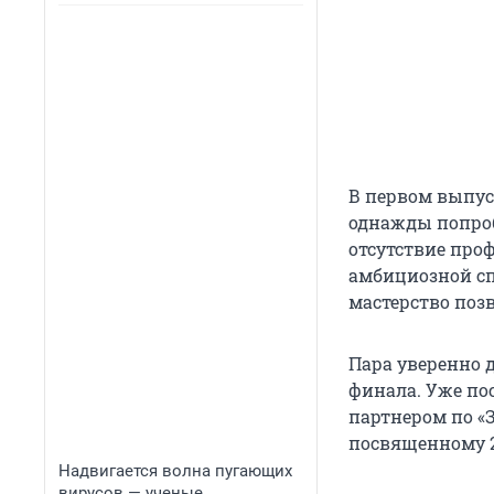
В первом выпус
однажды попробо
отсутствие про
амбициозной сп
мастерство поз
Пара уверенно д
финала. Уже по
партнером по «
посвященному 2
Надвигается волна пугающих
вирусов — ученые