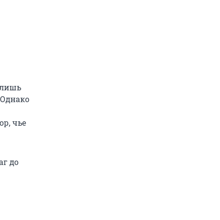
 лишь
 Однако
р, чье
аг до