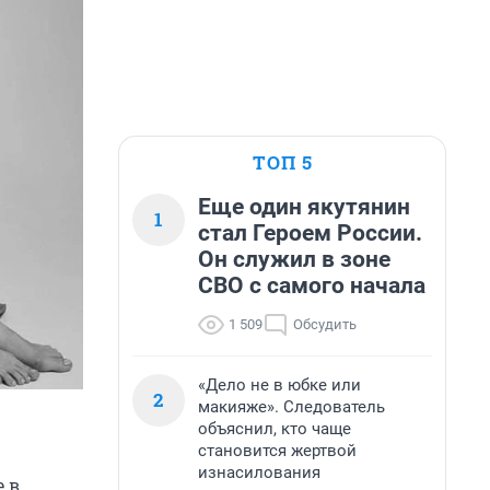
ТОП 5
Еще один якутянин
1
стал Героем России.
Он служил в зоне
СВО с самого начала
1 509
Обсудить
«Дело не в юбке или
2
макияже». Следователь
объяснил, кто чаще
становится жертвой
изнасилования
е в