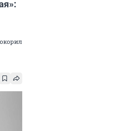
ая»:
покорил