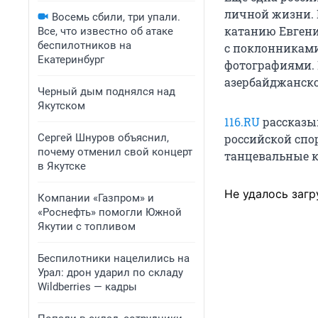
личной жизни. 
Восемь сбили, три упали.
катанию Евгени
Все, что известно об атаке
беспилотников на
с поклонникам
Екатеринбург
фотографиями. 
азербайджанско
Черный дым поднялся над
Якутском
116.RU
рассказы
Сергей Шнуров объяснил,
российской спо
почему отменил свой концерт
танцевальные к
в Якутске
Не удалось загр
Компании «Газпром» и
«Роснефть» помогли Южной
Якутии с топливом
Беспилотники нацелились на
Урал: дрон ударил по складу
Wildberries — кадры