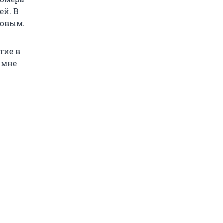
ей. В
новым.
тие в
а мне
.