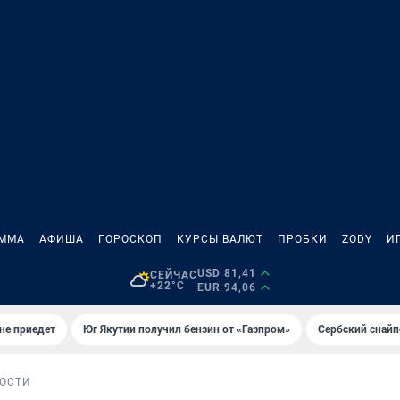
АММА
АФИША
ГОРОСКОП
КУРСЫ ВАЛЮТ
ПРОБКИ
ZODY
И
USD 81,41
СЕЙЧАС
+22°C
EUR 94,06
не приедет
Юг Якутии получил бензин от «Газпром»
Сербский снайп
ОСТИ