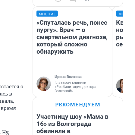
МНЕНИЕ
МНЕНИ
«Спуталась речь, понес
Кварт
пургу». Врач — о
но де
смертельном диагнозе,
рынок
который сложно
сейча
обнаружить
Ирина Волкова
Главврач клиники
стается с
«Реабилитация доктора
Волковой»
ась в
ывала,
РЕКОМЕНДУЕМ
о время
Участницу шоу «Мама в
16» из Волгограда
обвинили в
 Ну,