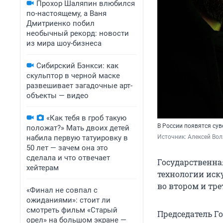
Прохор Шаляпин влюбился
по-настоящему, а Ваня
Дмитриенко побил
необычный рекорд: новости
из мира шоу-бизнеса
Сибирский Бэнкси: как
скульптор в черной маске
развешивает загадочные арт-
объекты — видео
«Как тебя в гроб такую
В России появятся су
положат?» Мать двоих детей
набила первую татуировку в
Источник: 
Алексей Вол
50 лет — зачем она это
сделала и что отвечает
Государственна
хейтерам
технологии иску
во втором и тре
«Финал не совпал с
ожиданиями»: стоит ли
смотреть фильм «Старый
Председатель Г
орел» на большом экране —