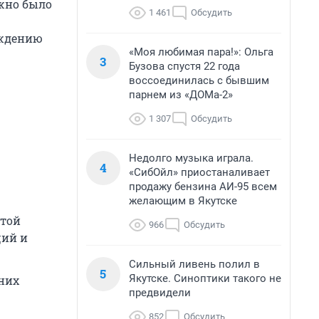
жно было
1 461
Обсудить
уждению
«Моя любимая пара!»: Ольга
3
Бузова спустя 22 года
воссоединилась с бывшим
парнем из «ДОМа-2»
1 307
Обсудить
Недолго музыка играла.
4
«СибОйл» приостаналивает
продажу бензина АИ-95 всем
желающим в Якутске
этой
966
Обсудить
ций и
Сильный ливень полил в
5
Якутске. Синоптики такого не
них
предвидели
852
Обсудить