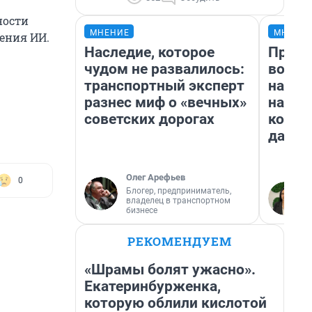
ности
МНЕНИЕ
МНЕНИ
ения ИИ.
Наследие, которое
Прода
чудом не развалилось:
возьм
транспортный эксперт
нам г
разнес миф о «вечных»
налог
советских дорогах
косне
даже 
Олег Арефьев
0
Блогер, предприниматель,
владелец в транспортном
бизнесе
РЕКОМЕНДУЕМ
«Шрамы болят ужасно».
Екатеринбурженка,
которую облили кислотой