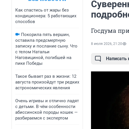
Суверен
Как спастись от жары без
подробн
кондиционера: 5 работающих
способов
Госдума пр
Покорила пять вершин,
оставила предсмертную
8 июля 2026, 21:20
записку и послание сыну. Что
с телом Натальи
Наговициной, погибшей на
Написать
пике Победы
Такое бывает раз в жизни: 12
августа произойдут три редких
астрономических явления
Очень игривы и отлично ладят
с детьми. В чём особенности
абиссинской породы кошек —
разбираемся с экспертом