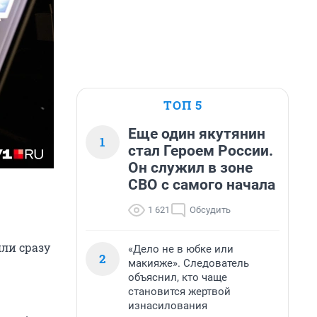
ТОП 5
Еще один якутянин
1
стал Героем России.
Он служил в зоне
СВО с самого начала
1 621
Обсудить
яли сразу
«Дело не в юбке или
2
макияже». Следователь
объяснил, кто чаще
становится жертвой
изнасилования