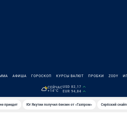
АММА
АФИША
ГОРОСКОП
КУРСЫ ВАЛЮТ
ПРОБКИ
ZODY
И
USD 82,17
СЕЙЧАС
+14°C
EUR 94,84
не приедет
Юг Якутии получил бензин от «Газпром»
Сербский снайп