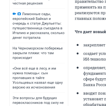
правительство 
честная рецензия
применять на пр
реализуются пр
Лимонные сады,
главных полож
европейский Байкал и
очередь к статуе Джульетты:
путешественница съездила в
Что дает новый
Италию и рассказала, сколько
денег потратила
закрепляет
На Черноморском побережье
закрыли пляжи: что там
создает усл
происходит
ИИ‑техноло
определяет
«Они всё еще в лесу, и им
фундамента
нужна помощь»: сын
пропавших в тайге
сфере будут
Усольцевых назвал еще одну
Банка Росс
версию их исчезновения
вводит пон
Эти вопросы для будущих
установят 
первоклассников под силу не
обрабатыва