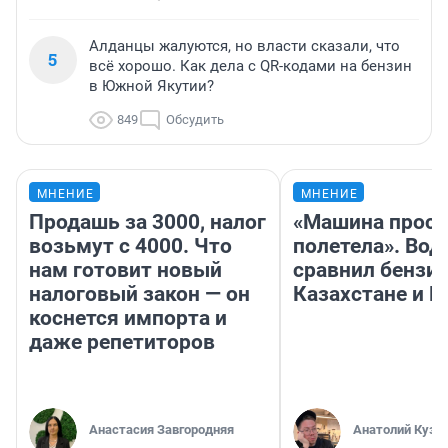
Алданцы жалуются, но власти сказали, что
5
всё хорошо. Как дела с QR-кодами на бензин
в Южной Якутии?
849
Обсудить
МНЕНИЕ
МНЕНИЕ
Продашь за 3000, налог
«Машина прост
возьмут с 4000. Что
полетела». Вод
нам готовит новый
сравнил бензин
налоговый закон — он
Казахстане и Р
коснется импорта и
даже репетиторов
Анастасия Завгородняя
Анатолий Кузн