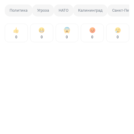
Политика
Угроза
НАТО
Калининград
Санкт-Пете
0
0
0
0
0