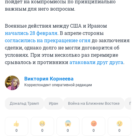
пойдет на компромиссы по принципиально
важным для него вопросам.
Военные действия между США и Ираном
начались 28 февраля
. В апреле стороны
согласились на прекращение огня
до заключения
сделки, однако долго не могли договорится об
условиях. При этом несколько раз перемирие
срывалось и противники
атаковали друг друга
.
Виктория Корнеева
Корреспондент оперативной редакции
Дональд Трамп
Иран
Война на Ближнем Востоке
Пер
0
0
0
0
0