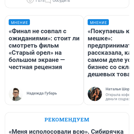
1 075
Обсудить
МНЕНИЕ
МНЕНИЕ
«Финал не совпал с
«Покупаешь ко
ожиданиями»: стоит ли
мешке»:
смотреть фильм
предпринимат
«Старый орел» на
рассказала, как
большом экране —
самом деле ус
честная рецензия
бизнес со скл
дешевых това
Наталья Шорох
Надежда Губарь
Открыла кофейн
деньги соцразв
РЕКОМЕНДУЕМ
«Меня исполосовали всю». Сибирячка