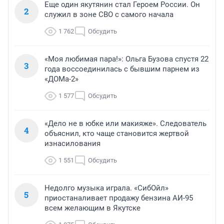
Еще один якутянин стал Героем России. Он
2
служил в зоне СВО с самого начала
1 762
Обсудить
«Моя любимая пара!»: Ольга Бузова спустя 22
3
года воссоединилась с бывшим парнем из
«ДОМа-2»
1 577
Обсудить
«Дело не в юбке или макияже». Следователь
4
объяснил, кто чаще становится жертвой
изнасилования
1 551
Обсудить
Недолго музыка играла. «СибОйл»
5
приостаналивает продажу бензина АИ-95
всем желающим в Якутске