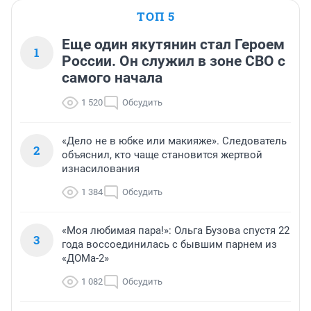
ТОП 5
Еще один якутянин стал Героем
1
России. Он служил в зоне СВО с
самого начала
1 520
Обсудить
«Дело не в юбке или макияже». Следователь
2
объяснил, кто чаще становится жертвой
изнасилования
1 384
Обсудить
«Моя любимая пара!»: Ольга Бузова спустя 22
3
года воссоединилась с бывшим парнем из
«ДОМа-2»
1 082
Обсудить