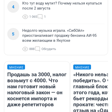
Кто тут воду мутит? Почему нельзя купаться
4
после 2 августа
1 065
1
Недолго музыка играла. «СибОйл»
5
приостаналивает продажу бензина АИ-95
всем желающим в Якутске
888
Обсудить
МНЕНИЕ
МНЕНИЕ
Продашь за 3000, налог
«Никого нельз
возьмут с 4000. Что
победить». О ч
нам готовит новый
главный блокб
налоговый закон — он
этого года, ко
коснется импорта и
бьет рекорды 
даже репетиторов
прокате: честн
отзыв на «Оди