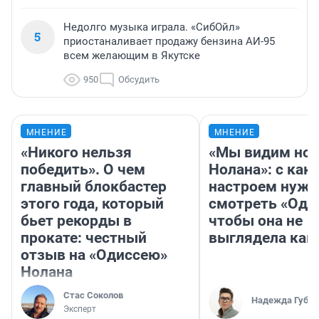
Недолго музыка играла. «СибОйл»
5
приостаналивает продажу бензина АИ-95
всем желающим в Якутске
950
Обсудить
МНЕНИЕ
МНЕНИЕ
«Никого нельзя
«Мы видим нов
победить». О чем
Нолана»: с как
главный блокбастер
настроем нужн
этого года, который
смотреть «Оди
бьет рекорды в
чтобы она не
прокате: честный
выглядела как
отзыв на «Одиссею»
Нолана
Стас Соколов
Надежда Губар
Эксперт