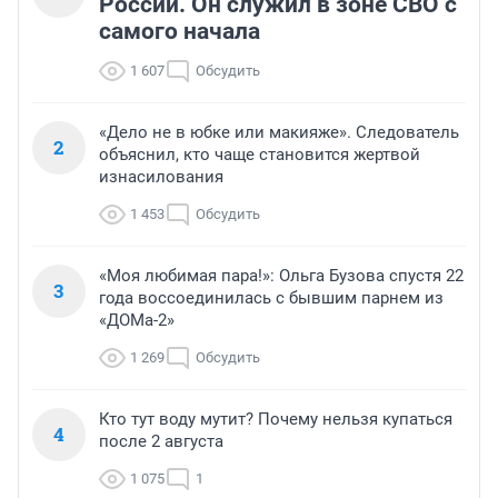
России. Он служил в зоне СВО с
самого начала
1 607
Обсудить
«Дело не в юбке или макияже». Следователь
2
объяснил, кто чаще становится жертвой
изнасилования
1 453
Обсудить
«Моя любимая пара!»: Ольга Бузова спустя 22
3
года воссоединилась с бывшим парнем из
«ДОМа-2»
1 269
Обсудить
Кто тут воду мутит? Почему нельзя купаться
4
после 2 августа
1 075
1