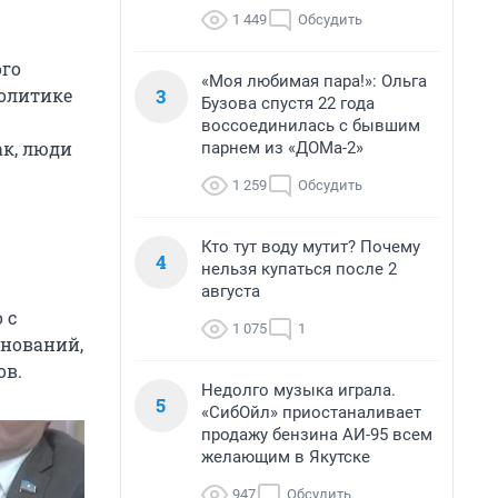
1 449
Обсудить
ого
«Моя любимая пара!»: Ольга
3
политике
Бузова спустя 22 года
воссоединилась с бывшим
ак, люди
парнем из «ДОМа-2»
1 259
Обсудить
Кто тут воду мутит? Почему
4
нельзя купаться после 2
августа
 с
1 075
1
снований,
ов.
Недолго музыка играла.
5
«СибОйл» приостаналивает
продажу бензина АИ-95 всем
желающим в Якутске
947
Обсудить