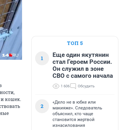
ТОП 5
Еще один якутянин
1
стал Героем России.
Он служил в зоне
СВО с самого начала
в
1 606
Обсудить
ности,
 и кошек.
«Дело не в юбке или
2
ствовать
макияже». Следователь
фные
объяснил, кто чаще
становится жертвой
изнасилования