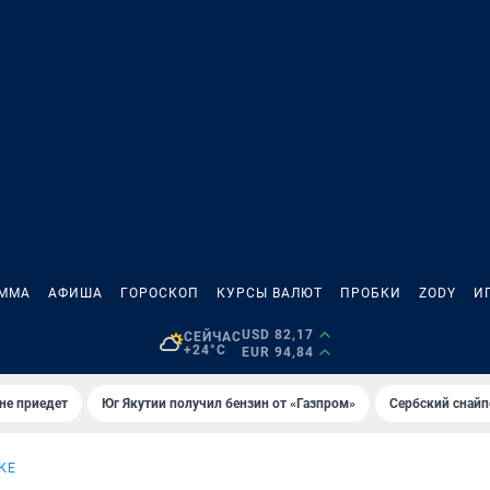
АММА
АФИША
ГОРОСКОП
КУРСЫ ВАЛЮТ
ПРОБКИ
ZODY
И
USD 82,17
СЕЙЧАС
+24°C
EUR 94,84
не приедет
Юг Якутии получил бензин от «Газпром»
Сербский снайп
КЕ