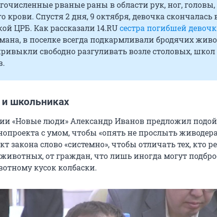
очисленные рваные раны в области рук, ног, головы,
о крови. Спустя 2 дня, 9 октября, девочка скончалась 
ой ЦРБ. Как рассказали 14.RU
сестра погибшей девоч
мана, в поселке всегда подкармливали бродячих жив
ривыкли свободно разгуливать возле столовых, школ
в.
 и школьниках
тии «Новые люди» Александр Иванов предложил подой
опроекта с умом, чтобы «опять не прослыть живодер
кт закона слово «системно», чтобы отличать тех, кто р
животных, от граждан, что лишь иногда могут подбро
отному кусок колбаски.