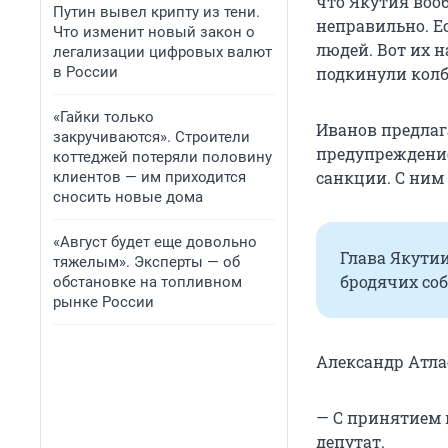
что Якутия воо
Путин вывел крипту из тени.
неправильно. Е
Что изменит новый закон о
людей. Вот их н
легализации цифровых валют
в России
подкинули колб
«Гайки только
Иванов предлаг
закручиваются». Строители
предупреждение
коттеджей потеряли половину
санкции. С ним
клиентов — им приходится
сносить новые дома
«Август будет еще довольно
Глава Якути
тяжелым». Эксперты — об
бродячих со
обстановке на топливном
рынке России
Александр Атла
— С принятием 
депутат.