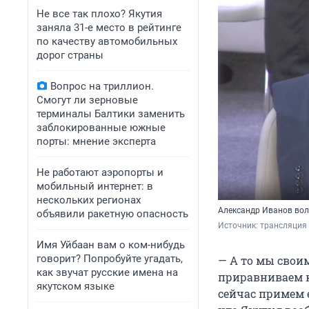
Не все так плохо? Якутия
заняла 31-е место в рейтинге
по качеству автомобильных
дорог страны
Вопрос на триллион.
Смогут ли зерновые
терминалы Балтики заменить
заблокированные южные
порты: мнение эксперта
Не работают аэропорты и
мобильный интернет: в
нескольких регионах
Александр Иванов вол
объявили ракетную опасность
Источник: 
трансляция 
Имя Уйбаан вам о ком-нибудь
говорит? Попробуйте угадать,
— А то мы свои
как звучат русские имена на
приравниваем к
якутском языке
сейчас примем е