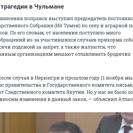
 трагедии в Чульмане
внесения поправок выступил председатель постоянн
арственного Собрания (Ил Тумэн) по селу и аграрной 
ов. По его словам, от населения поступило много
бращений из-за участившихся случаев прикорма соб
ячи подписей за запрет, а также жалуются, что
анным организациям мешают отлавливать бродячих
 после случая в Нерюнгри в прошлом году 11 ноября мы
ес правительства и Государственного комитета письмо
т Следственного комитета Якутии. Но у нас не было о
 вносим изменения в данный закон, — объяснил Атлас