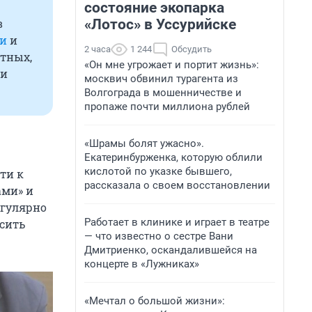
состояние экопарка
«Лотос» в Уссурийске
в
ки
и
2 часа
1 244
Обсудить
отных,
«Он мне угрожает и портит жизнь»:
 и
москвич обвинил турагента из
Волгограда в мошенничестве и
пропаже почти миллиона рублей
«Шрамы болят ужасно».
Екатеринбурженка, которую облили
кислотой по указке бывшего,
ти к
рассказала о своем восстановлении
ами» и
егулярно
Работает в клинике и играет в театре
сить
— что известно о сестре Вани
Дмитриенко, оскандалившейся на
концерте в «Лужниках»
«Мечтал о большой жизни»: