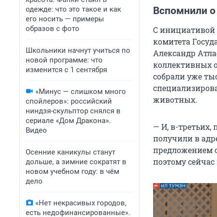
одежде: что это такое и как
Вспомнили о
его носить — примеры
образов с фото
С инициативой 
комитета Госуд
Школьники начнут учиться по
Александр Атлас
новой программе: что
коллективных о
изменится с 1 сентября
собрали уже тыс
специализиров
«Минус — слишком много
животных.
спойлеров»: российский
ниндзя-скульптор снялся в
сериале «Дом Дракона».
— И, в-третьих,
Видео
получили в адр
предложением о
Осенние каникулы станут
поэтому сейчас
дольше, а зимние сократят в
новом учебном году: в чём
дело
«Нет некрасивых городов,
есть недофинансированные».