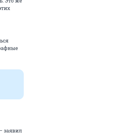
. Это же
этих
ься
трафные
— заявил