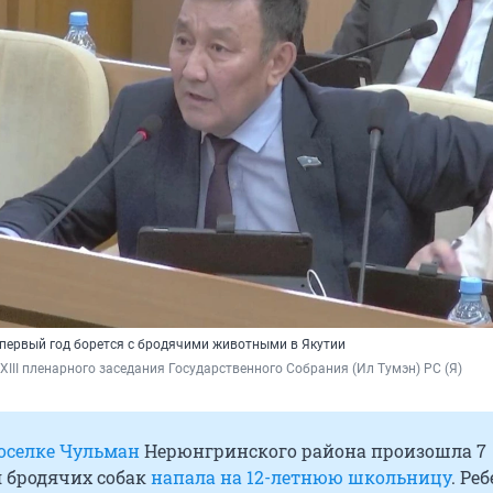
 первый год борется с бродячими животными в Якутии
XIII пленарного заседания Государственного Собрания (Ил Тумэн) РС (Я)
поселке Чульман
Нерюнгринского района произошла 7
я бродячих собак
напала на 12-летнюю школьницу
. Ре