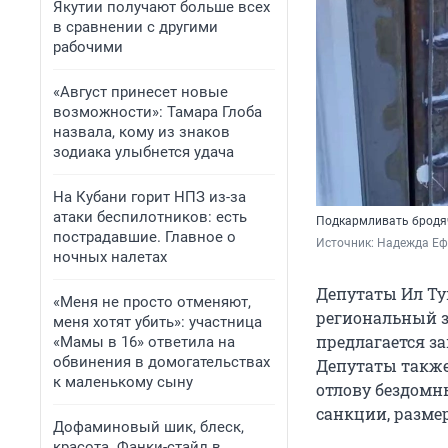
Якутии получают больше всех
в сравнении с другими
рабочими
«Август принесет новые
возможности»: Тамара Глоба
назвала, кому из знаков
зодиака улыбнется удача
На Кубани горит НПЗ из-за
атаки беспилотников: есть
Подкармливать бродяч
пострадавшие. Главное о
Источник: 
Надежда Еф
ночных налетах
Депутаты Ил Ту
«Меня не просто отменяют,
региональный з
меня хотят убить»: участница
предлагается з
«Мамы в 16» ответила на
обвинения в домогательствах
Депутаты также
к маленькому сыну
отлову бездом
санкции, разме
Дофаминовый шик, блеск,
красота. Фанки-стайл в