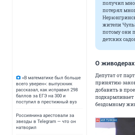
получил мног
потерял мног
Нерюнгринск
жители Чуль
потому они п
детских садо
О живодерах
Депутат от пар
«В математике был больше
принятию закон
всего уверен»: выпускник
добавить в прое
рассказал, как исправил 298
баллов за ЕГЭ на 300 и
подкармливает 
поступил в престижный вуз
бездомному жив
Россиянина арестовали за
звезды в Telegram — что он
натворил