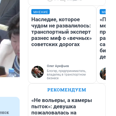
МНЕНИЕ
МНЕНИ
Наследие, которое
«Поку
чудом не развалилось:
мешке
транспортный эксперт
предп
разнес миф о «вечных»
расска
советских дорогах
самом
бизне
дешев
Олег Арефьев
Блогер, предприниматель,
владелец в транспортном
бизнесе
РЕКОМЕНДУЕМ
«Не вольеры, а камеры
пыток»: девушка
пожаловалась на
бенок