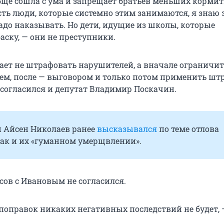
бще сошла с ума и запрещает братьев меньших кормить
сть люди, которые системно этим занимаются, я знаю 
адо наказывать. Но дети, идущие из школы, которые
аску, — они не преступники.
ает не штрафовать нарушителей, а вначале ограничит
м, после — выговором и только потом применить ш
 согласился и депутат Владимир Поскачин.
и Айсен Николаев ранее
высказывался
по теме отлова
бак и их «гуманном умерщвлении».
сов с Ивановым не согласился.
поправок никаких негативных последствий не будет, 