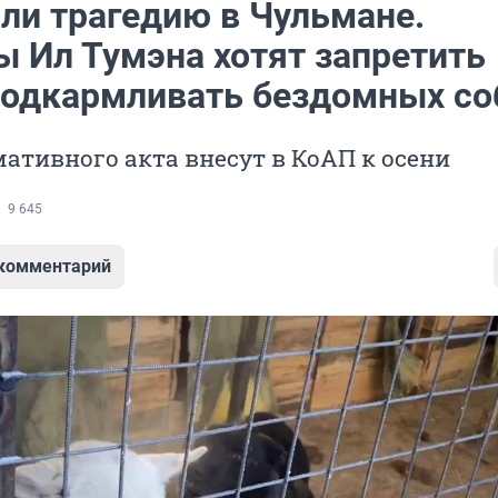
ли трагедию в Чульмане.
ы Ил Тумэна хотят запретить
одкармливать бездомных со
ативного акта внесут в КоАП к осени
9 645
 комментарий