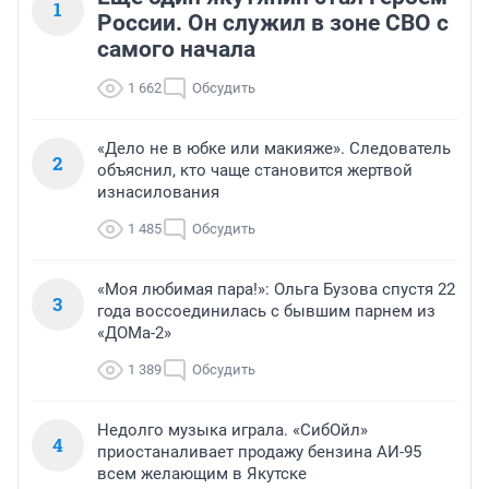
1
России. Он служил в зоне СВО с
самого начала
1 662
Обсудить
«Дело не в юбке или макияже». Следователь
2
объяснил, кто чаще становится жертвой
изнасилования
1 485
Обсудить
«Моя любимая пара!»: Ольга Бузова спустя 22
3
года воссоединилась с бывшим парнем из
«ДОМа-2»
1 389
Обсудить
Недолго музыка играла. «СибОйл»
4
приостаналивает продажу бензина АИ-95
всем желающим в Якутске