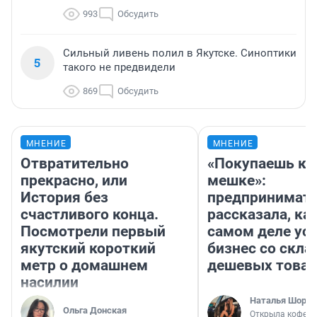
993
Обсудить
Сильный ливень полил в Якутске. Синоптики
5
такого не предвидели
869
Обсудить
МНЕНИЕ
МНЕНИЕ
Отвратительно
«Покупаешь ко
прекрасно, или
мешке»:
История без
предпринимат
счастливого конца.
рассказала, как
Посмотрели первый
самом деле ус
якутский короткий
бизнес со скл
метр о домашнем
дешевых това
насилии
Наталья Шорох
Ольга Донская
Открыла кофейн