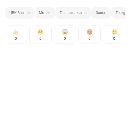
ЧВК Вагнер
Мятеж
Правительство
Закон
Госдум
0
0
0
0
0