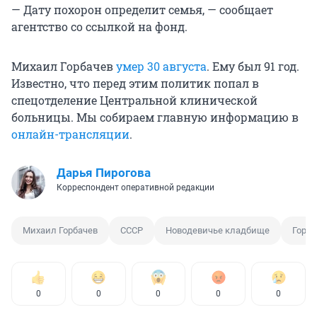
— Дату похорон определит семья, — сообщает
агентство со ссылкой на фонд.
Михаил Горбачев
умер 30 августа
. Ему был 91 год.
Известно, что перед этим политик попал в
спецотделение Центральной клинической
больницы. Мы собираем главную информацию в
онлайн-трансляции
.
Дарья Пирогова
Корреспондент оперативной редакции
Михаил Горбачев
СССР
Новодевичье кладбище
Горба
0
0
0
0
0