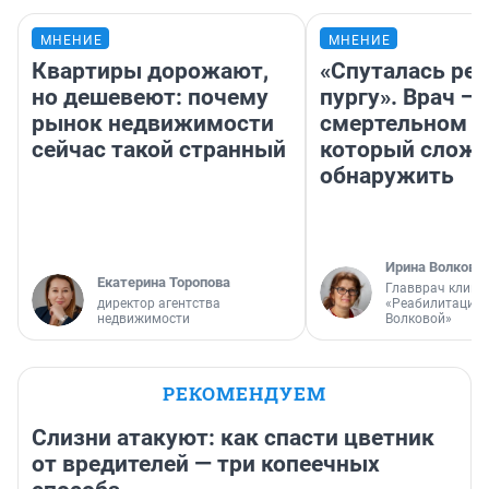
МНЕНИЕ
МНЕНИЕ
Квартиры дорожают,
«Спуталась реч
но дешевеют: почему
пургу». Врач — 
рынок недвижимости
смертельном д
сейчас такой странный
который слож
обнаружить
Ирина Волкова
Екатерина Торопова
Главврач клини
директор агентства
«Реабилитация 
недвижимости
Волковой»
РЕКОМЕНДУЕМ
Слизни атакуют: как спасти цветник
от вредителей — три копеечных