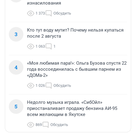
изнасилования
1 373
Обсудить
Кто тут воду мутит? Почему нельзя купаться
3
после 2 августа
1 063
1
«Моя любимая пара!»: Ольга Бузова спустя 22
4
года воссоединилась с бывшим парнем из
«ДОМа-2»
1 026
Обсудить
Недолго музыка играла. «СибОйл»
5
приостаналивает продажу бензина АИ-95
всем желающим в Якутске
869
Обсудить