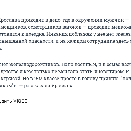
рослава приходит в депо, где в окружении мужчин —
омощников, осмотрщиков вагонов — проходит медком
товится к поездке. Никаких поблажек у нее нет: желе
повышенной опасности, и на каждом сотруднике здесь
.
е нет железнодорожников. Папа военный, и в семье ва
 детстве я кем только не мечтала стать: и ювелиром, и
ктрисой. Но в 9-м классе просто в голову пришло:
"
Хоч
ником
"
», — рассказала Ярослава.
узить VIQEO