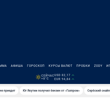
АММА
АФИША
ГОРОСКОП
КУРСЫ ВАЛЮТ
ПРОБКИ
ZODY
И
USD 82,17
СЕЙЧАС
+8°C
EUR 94,84
не приедет
Юг Якутии получил бензин от «Газпром»
Сербский снайп