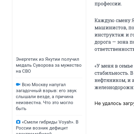
профессии.
Каждую смену Я
машинистов, п
инструктаж и го
дорога — зона 
ответственность
Энергетик из Якутии получил
медаль Суворова за мужество
«У меня в семь
на СВО
стабильность. В
нефтяником, и а
Всю Москву напугал
железнодорож
загадочный взрыв: его звук
слышали везде, а причина
неизвестна. Что это могло
Не удалось загр
быть
«Смели гибриды Voyah». В
России возник дефицит