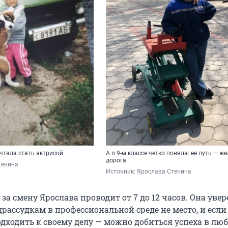
чтала стать актрисой
А в 9-м классе четко поняла: ее путь — ж
дорога
тенина
Источник: 
Ярослава Стенина
 за смену Ярослава проводит от 7 до 12 часов. Она увер
рассудкам в профессиональной среде не место, и если
одходить к своему делу — можно добиться успеха в лю