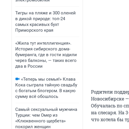
электромобилей
Тигры на пляже и 300 оленей
в дикой природе: топ-24
самых красивых бухт
Приморского края
«Жила тут интеллигенция».
История сибирского дома-
бумеранга, где в гости ходили
через балконы, — таких всего
два в России
«Теперь мы семья!» Клава
Кока сыграла тайную свадьбу
с богатым блогером. В какую
Родители подде
сумму всё обошлось
Новосибирске — 
Обучалась по с
Самый сексуальный мужчина
на слесаря. На 
Турции: чем Омер из
что хотела бы т
«Клюквенного щербета»
покорил женщин