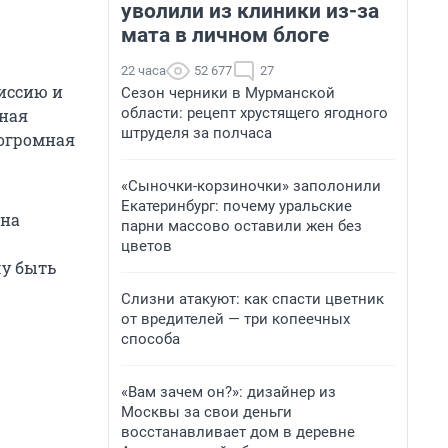
уволили из клиники из-за
мата в личном блоге
22 часа
52 677
27
иссию и
Сезон черники в Мурманской
области: рецепт хрустящего ягодного
зная
штруделя за полчаса
 огромная
«Сыночки-корзиночки» заполонили
Екатеринбург: почему уральские
жна
парни массово оставили жен без
цветов
у быть
Слизни атакуют: как спасти цветник
от вредителей — три копеечных
способа
«Вам зачем он?»: дизайнер из
Москвы за свои деньги
восстанавливает дом в деревне