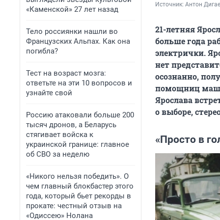
Источник: 
Антон Дигае
«Каменской» 27 лет назад
21-летняя Ярос
Тело россиянки нашли во
больше года ра
Французских Альпах. Как она
погибла?
электрички. Яр
нет представит
Тест на возраст мозга:
осознанно, пол
ответьте на эти 10 вопросов и
помощниц машин
узнайте свой
Ярослава встре
о выборе, стер
Россию атаковали больше 200
тысяч дронов, а Беларусь
стягивает войска к
«Просто в г
украинской границе: главное
об СВО за неделю
«Никого нельзя победить». О
чем главный блокбастер этого
года, который бьет рекорды в
прокате: честный отзыв на
«Одиссею» Нолана