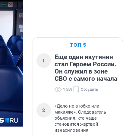
ТОП 5
Еще один якутянин
1
стал Героем России.
Он служил в зоне
СВО с самого начала
1 559
Обсудить
«Дело не в юбке или
2
макияже». Следователь
объяснил, кто чаще
становится жертвой
изнасилования