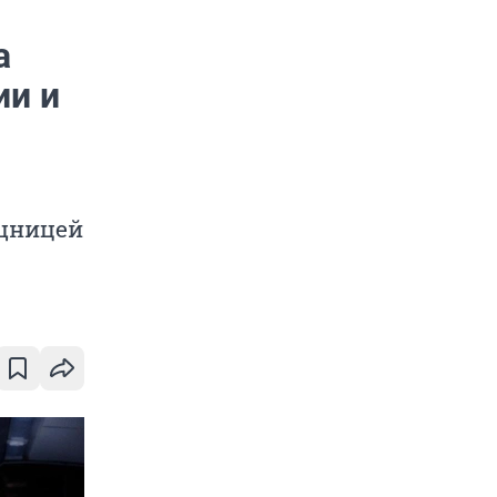
а
ии и
ощницей