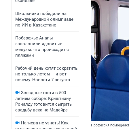
скандале
Школьники победили на
Международной олимпиаде
по ИИ в Казахстане
Побережье Анапы
заполонили ядовитые
медузы: что происходит с
пляжами
Рабочий день хотят сократить,
но только летом — и вот
почему. Новости 7 августа
Звездные гости в 500-
летнем соборе: Криштиану
Роналду готовится сыграть
свадьбу века на Мадейре
Нагиева не узнать! Как
Профессия помощника 
выглядели звезды культовой