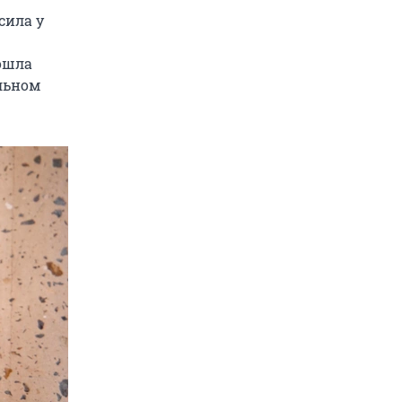
сила у
ошла
альном