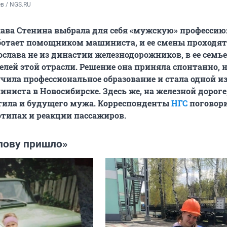
в / NGS.RU
лава Стенина выбрала для себя «мужскую» профессию
ботает помощником машиниста, и ее смены проходят
ослава не из династии железнодорожников, в ее семь
елей этой отрасли. Решение она приняла спонтанно, 
учила профессиональное образование и стала одной и
иста в Новосибирске. Здесь же, на железной дороге
тила и будущего мужа. Корреспонденты
НГС
поговори
еотипах и реакции пассажиров.
олову пришло»