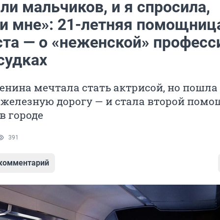
и мальчиков, и я спросила,
и мне»: 21-летняя помощниц
та — о «неженской» професс
судках
енина мечтала стать актрисой, но пошла
 железную дорогу — и стала второй пом
в городе
391
 комментарий