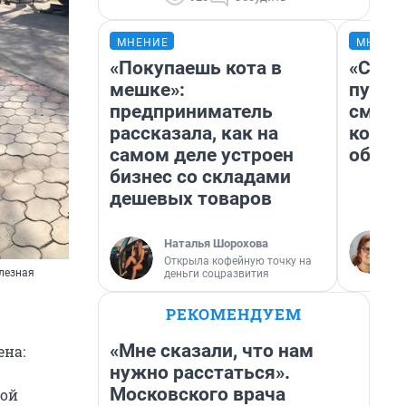
МНЕНИЕ
МНЕНИ
«Покупаешь кота в
«Спут
мешке»:
пургу»
предприниматель
смерт
рассказала, как на
котор
самом деле устроен
обнар
бизнес со складами
дешевых товаров
Наталья Шорохова
Открыла кофейную точку на
елезная
деньги соцразвития
РЕКОМЕНДУЕМ
«Мне сказали, что нам
ена:
нужно расстаться».
Московского врача
бой