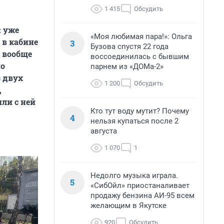
1 415
Обсудить
: уже
«Моя любимая пара!»: Ольга
 в кабине
3
Бузова спустя 22 года
е вообще
воссоединилась с бывшим
но
парнем из «ДОМа-2»
з двух
1 200
Обсудить
,
ли с ней
Кто тут воду мутит? Почему
4
нельзя купаться после 2
августа
1 070
1
Недолго музыка играла.
5
«СибОйл» приостаналивает
продажу бензина АИ-95 всем
желающим в Якутске
920
Обсудить