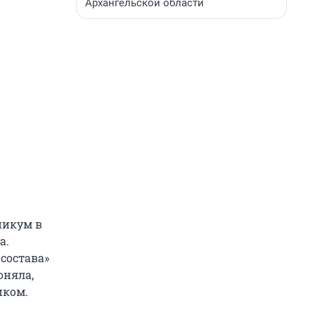
Архангельской области
никум в
а.
состава»
оняла,
иком.