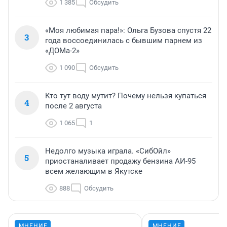
1 385
Обсудить
«Моя любимая пара!»: Ольга Бузова спустя 22
3
года воссоединилась с бывшим парнем из
«ДОМа-2»
1 090
Обсудить
Кто тут воду мутит? Почему нельзя купаться
4
после 2 августа
1 065
1
Недолго музыка играла. «СибОйл»
5
приостаналивает продажу бензина АИ-95
всем желающим в Якутске
888
Обсудить
МНЕНИЕ
МНЕНИЕ