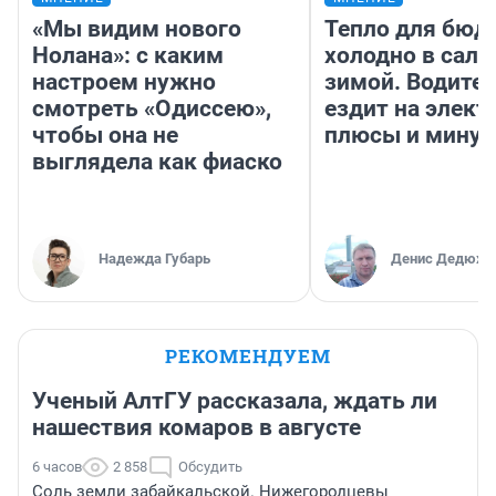
«Мы видим нового
Тепло для бюд
Нолана»: с каким
холодно в сало
настроем нужно
зимой. Водител
смотреть «Одиссею»,
ездит на элект
чтобы она не
плюсы и мину
выглядела как фиаско
Надежда Губарь
Денис Дедюхи
РЕКОМЕНДУЕМ
Ученый АлтГУ рассказала, ждать ли
нашествия комаров в августе
6 часов
2 858
Обсудить
Соль земли забайкальской. Нижегородцевы