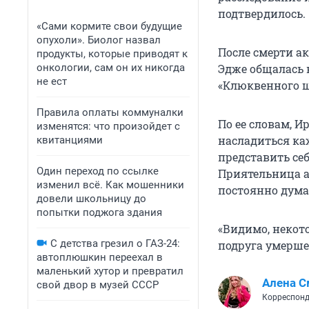
подтвердилось.
«Сами кормите свои будущие
опухоли». Биолог назвал
После смерти а
продукты, которые приводят к
онкологии, сам он их никогда
Эдже общалась н
не ест
«Клюквенного щ
Правила оплаты коммуналки
По ее словам, 
изменятся: что произойдет с
насладиться ка
квитанциями
представить себ
Один переход по ссылке
Приятельница а
изменил всё. Как мошенники
постоянно думал
довели школьницу до
попытки поджога здания
«Видимо, некот
С детства грезил о ГАЗ-24:
подруга умерше
автоплюшкин переехал в
маленький хутор и превратил
Алена С
свой двор в музей СССР
Корреспонд