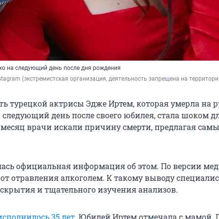
хо на следующий день после дня рождения
nstagram (экстремистская организация, деятельность запрещена на территори
ть турецкой актрисы Эдже Иртем, которая умерла на р
 следующий день после своего юбилея, стала шоком дл
 месяц врачи искали причину смерти, предлагая сам
ась официальная информация об этом. По версии мед
 от отравления алкоголем. К такому выводу специали
скрытия и тщательного изучения анализов.
исполнилось 35 лет
. Юбилей Иртем отмечала с мамой. 