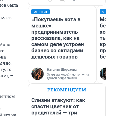
лов была
,
МНЕНИЕ
МНЕНИ
, мать
«Покупаешь кота в
Мой б
мешке»:
береж
предприниматель
хотел
рассказала, как на
тысяч
самом деле устроен
креди
йона.
бизнес со складами
приех
пко
дешевых товаров
безоп
она
бычно,
ту, то
Наталья Шорохова
Открыла кофейную точку на
хом», —
деньги соцразвития
РЕКОМЕНДУЕМ
рдечном
Слизни атакуют: как
а
спасти цветник от
е
вредителей — три
ё это не