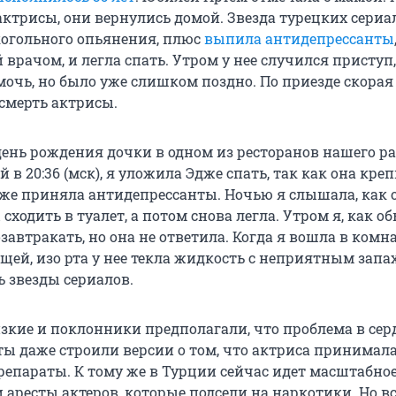
актрисы, они вернулись домой. Звезда турецких сериа
когольного опьянения, плюс
выпила антидепрессанты
врачом, и легла спать. Утром у нее случился приступ
мочь, но было уже слишком поздно. По приезде скорая
смерть актрисы.
ень рождения дочки в одном из ресторанов нашего ра
 в 20:36 (мск), я уложила Эдже спать, так как она кре
 же приняла антидепрессанты. Ночью я слышала, как 
 сходить в туалет, а потом снова легла. Утром я, как о
завтракать, но она не ответила. Когда я вошла в комна
щей, изо рта у нее текла жидкость с неприятным запа
ь звезды сериалов.
зкие и поклонники предполагали, что проблема в се
ты даже строили версии о том, что актриса принимал
епараты. К тому же в Турции сейчас идет масштабно
 аресты актеров, которые подсели на наркотики. Но вс