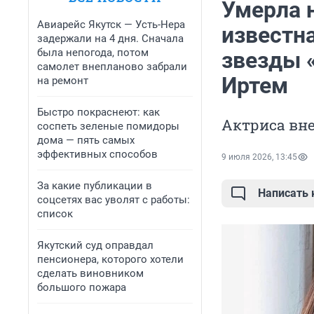
Умерла н
Авиарейс Якутск — Усть-Нера
известн
задержали на 4 дня. Сначала
была непогода, потом
звезды 
самолет внепланово забрали
Иртем
на ремонт
Быстро покраснеют: как
Актриса вне
соспеть зеленые помидоры
дома — пять самых
эффективных способов
9 июля 2026, 13:45
За какие публикации в
Написать
соцсетях вас уволят с работы:
список
Якутский суд оправдал
пенсионера, которого хотели
сделать виновником
большого пожара