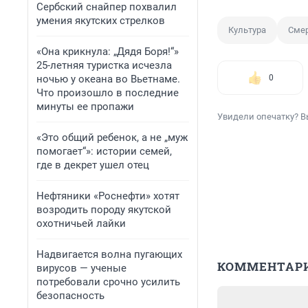
Сербский снайпер похвалил
умения якутских стрелков
Культура
Сме
«Она крикнула: „Дядя Боря!“»
25-летняя туристка исчезла
ночью у океана во Вьетнаме.
0
Что произошло в последние
минуты ее пропажи
Увидели опечатку? В
«Это общий ребенок, а не „муж
помогает“»: истории семей,
где в декрет ушел отец
Нефтяники «Роснефти» хотят
возродить породу якутской
охотничьей лайки
Надвигается волна пугающих
КОММЕНТАР
вирусов — ученые
потребовали срочно усилить
безопасность