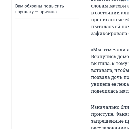
словам матери 
Вам обязаны повысить
зарплату — причина
в состоянии ал
прописанные ей 
пыталась ей по
зафиксировала 
«Мы отмечали д
Вернулись домой
выпила, к тому
вставала, чтобы
позвала дочь по
увидела ее лежа
поделилась мат
Изначально бли
приступе. Фана
запрещенные пр
расследование и