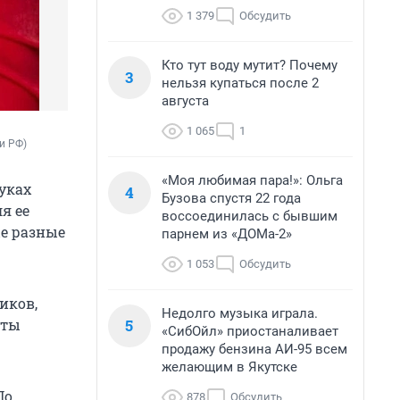
1 379
Обсудить
Кто тут воду мутит? Почему
3
нельзя купаться после 2
августа
1 065
1
и РФ)
«Моя любимая пара!»: Ольга
уках
4
Бузова спустя 22 года
я ее
воссоединилась с бывшим
ые разные
парнем из «ДОМа-2»
1 053
Обсудить
иков,
Недолго музыка играла.
5
сты
«СибОйл» приостаналивает
продажу бензина АИ-95 всем
желающим в Якутске
По
878
Обсудить