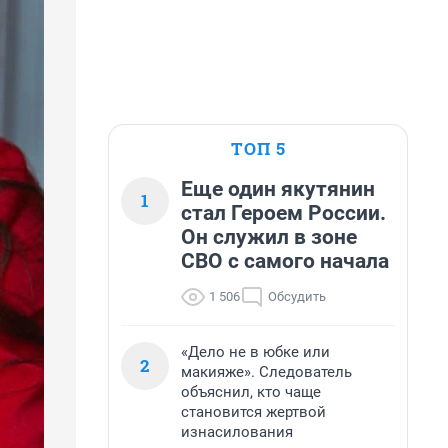
ТОП 5
Еще один якутянин
1
стал Героем России.
Он служил в зоне
СВО с самого начала
1 506
Обсудить
«Дело не в юбке или
2
макияже». Следователь
объяснил, кто чаще
становится жертвой
изнасилования