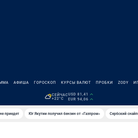
АММА
АФИША
ГОРОСКОП
КУРСЫ ВАЛЮТ
ПРОБКИ
ZODY
И
USD 81,41
СЕЙЧАС
+22°C
EUR 94,06
не приедет
Юг Якутии получил бензин от «Газпром»
Сербский снайп