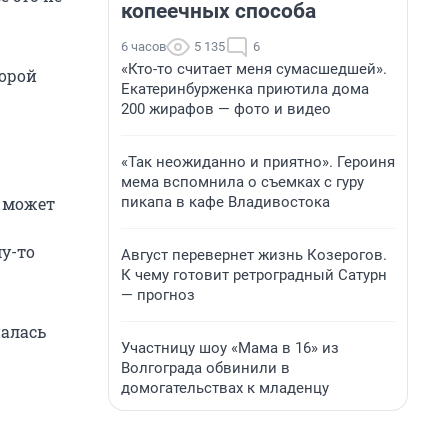
копеечных способа
6 часов
5 135
6
«Кто-то считает меня сумасшедшей».
торой
Екатеринбурженка приютила дома
200 жирафов — фото и видео
«Так неожиданно и приятно». Героиня
мема вспомнила о съемках с гуру
пикапа в кафе Владивостока
 может
у-то
Август перевернет жизнь Козерогов.
К чему готовит ретроградный Сатурн
— прогноз
алась
Участницу шоу «Мама в 16» из
Волгограда обвинили в
домогательствах к младенцу