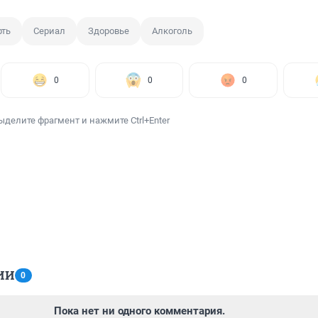
рть
Сериал
Здоровье
Алкоголь
0
0
0
ыделите фрагмент и нажмите Ctrl+Enter
ИИ
0
Пока нет ни одного комментария.