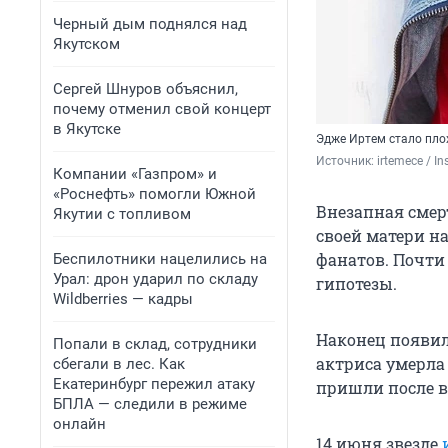
Черный дым поднялся над
Якутском
Сергей Шнуров объяснил,
почему отменил свой концерт
в Якутске
Эдже Иртем стало пло
Источник: 
irtemece 
/ I
Компании «Газпром» и
«Роснефть» помогли Южной
Внезапная смер
Якутии с топливом
своей матери на
фанатов. Почти
Беспилотники нацелились на
Урал: дрон ударил по складу
гипотезы.
Wildberries — кадры
Наконец появил
Попали в склад, сотрудники
актриса умерла
сбегали в лес. Как
Екатеринбург пережил атаку
пришли после в
БПЛА — следили в режиме
онлайн
14 июня звезде