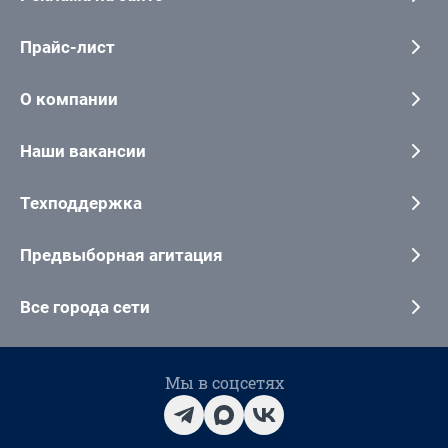
Прайс-лист
О компании
Наши вакансии
Техподдержка
Предвыборная агитация
Все города сети
Мы в соцсетях