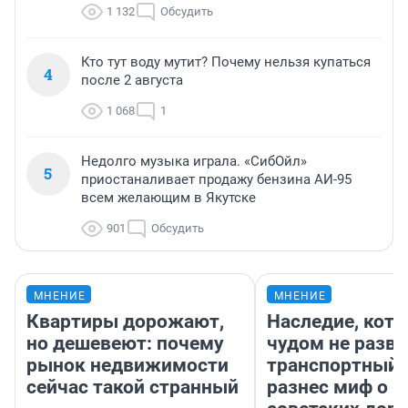
1 132
Обсудить
Кто тут воду мутит? Почему нельзя купаться
4
после 2 августа
1 068
1
Недолго музыка играла. «СибОйл»
5
приостаналивает продажу бензина АИ-95
всем желающим в Якутске
901
Обсудить
МНЕНИЕ
МНЕНИЕ
Квартиры дорожают,
Наследие, кото
но дешевеют: почему
чудом не разва
рынок недвижимости
транспортный 
сейчас такой странный
разнес миф о 