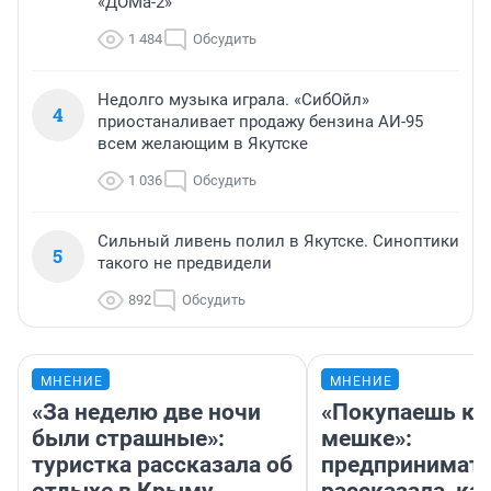
«ДОМа-2»
1 484
Обсудить
Недолго музыка играла. «СибОйл»
4
приостаналивает продажу бензина АИ-95
всем желающим в Якутске
1 036
Обсудить
Сильный ливень полил в Якутске. Синоптики
5
такого не предвидели
892
Обсудить
МНЕНИЕ
МНЕНИЕ
«За неделю две ночи
«Покупаешь ко
были страшные»:
мешке»:
туристка рассказала об
предпринимат