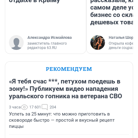
отдыхе в Крыму
рассказала, как
самом деле ус
бизнес со скл
дешевых това
Александра Исмайлова
Наталья Шорох
заместитель главного
Открыла кофейн
редактора 63.RU
деньги соцразв
РЕКОМЕНДУЕМ
«Я тебя счас ***, петухом поедешь в
зону!» Публикуем видео нападения
уральского гопника на ветерана СВО
3 часа
17 601
204
Успеть за 25 минут: что можно приготовить в
сковороде быстро — простой и вкусный рецепт
пиццы