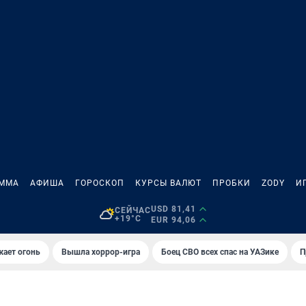
АММА
АФИША
ГОРОСКОП
КУРСЫ ВАЛЮТ
ПРОБКИ
ZODY
И
USD 81,41
СЕЙЧАС
+19°C
EUR 94,06
жает огонь
Вышла хоррор-игра
Боец СВО всех спас на УАЗике
П