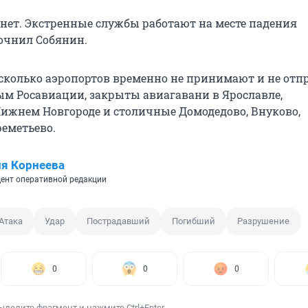
нет. Экстренные службы работают на месте падения
точнил Собянин.
есколько аэропортов временно не принимают и не от
ым Росавиации, закрыты авиагавани в Ярославле,
ижнем Новгороде и столичные Домодедово, Внуково,
еметьево.
я Корнеева
ент оперативной редакции
Атака
Удар
Пострадавший
Погибший
Разрушение
0
0
0
ыделите фрагмент и нажмите Ctrl+Enter