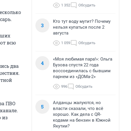
1 352
Обсудить
несколько
сарь.
Кто тут воду мутит? Почему
3
нельзя купаться после 2
августа
вших
ают всю
1 059
Обсудить
«Моя любимая пара!»: Ольга
4
Бузова спустя 22 года
лись два
воссоединилась с бывшим
шествия.
парнем из «ДОМа-2»
отной
996
Обсудить
Алданцы жалуются, но
ва ПВО
5
власти сказали, что всё
-канале.
хорошо. Как дела с QR-
о из
кодами на бензин в Южной
Якутии?