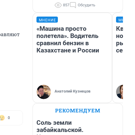
857
Обсудить
МНЕНИЕ
МНЕНИ
«Машина просто
Кварт
правляют
полетела». Водитель
но де
сравнил бензин в
рынок
Казахстане и России
сейча
Анатолий Кузнецов
РЕКОМЕНДУЕМ
0
Соль земли
забайкальской.