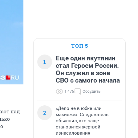
ТОП 5
Еще один якутянин
1
стал Героем России.
Он служил в зоне
СВО с самого начала
1 476
Обсудить
«Дело не в юбке или
ают над
2
макияже». Следователь
лько
объяснил, кто чаще
 о
становится жертвой
изнасилования