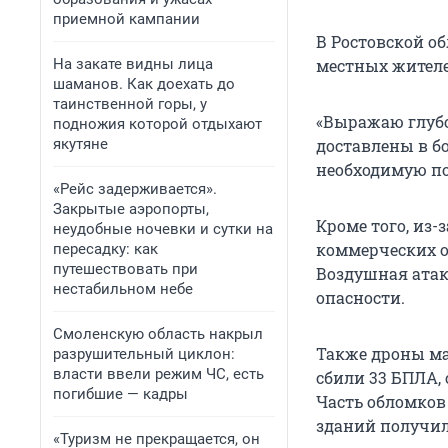
приемной кампании
В Ростовской об
На закате видны лица
местных жителе
шаманов. Как доехать до
таинственной горы, у
«Выражаю глубо
подножия которой отдыхают
якутяне
доставлены в б
необходимую по
«Рейс задерживается».
Закрытые аэропорты,
Кроме того, из-
неудобные ночевки и сутки на
коммерческих о
пересадку: как
путешествовать при
Воздушная атак
нестабильном небе
опасности.
Смоленскую область накрыл
Также дроны ма
разрушительный циклон:
власти ввели режим ЧС, есть
сбили 33 БПЛА, 
погибшие — кадры
Часть обломков 
зданий получил
«Туризм не прекращается, он