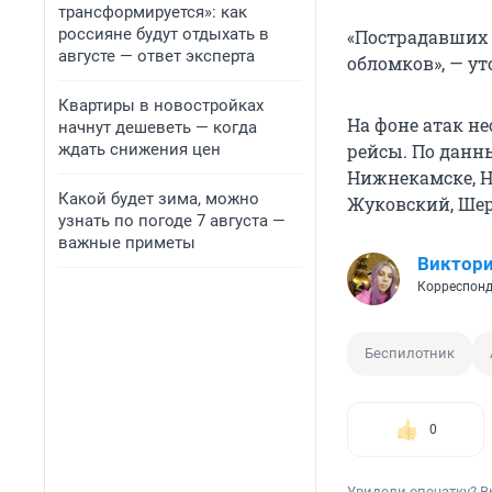
трансформируется»: как
россияне будут отдыхать в
«Пострадавших 
августе — ответ эксперта
обломков», — у
Квартиры в новостройках
На фоне атак н
начнут дешеветь — когда
ждать снижения цен
рейсы. По данн
Нижнекамске, Н
Какой будет зима, можно
Жуковский, Шер
узнать по погоде 7 августа —
важные приметы
Виктори
Корреспонд
Беспилотник
0
Увидели опечатку? В