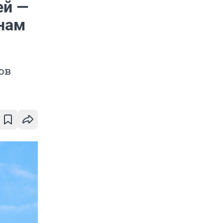
ей —
нам
ов