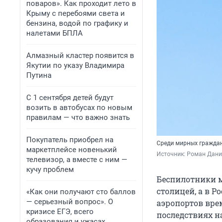
поваров». Как проходит лето в
Крыму с перебоями света и
бензина, водой по графику и
налетами БПЛА
Алмазный кластер появится в
Якутии по указу Владимира
Путина
С 1 сентября детей будут
возить в автобусах по новым
правилам — что важно знать
Покупатель приобрел на
Среди мирных граждан
маркетплейсе новенький
Источник: 
Роман Данил
телевизор, а вместе с ним —
кучу проблем
Беспилотники м
столицей, а в Р
«Как они получают сто баллов
— серьезный вопрос». О
аэропортов вре
кризисе ЕГЭ, всего
последствиях на
образования и ужасах