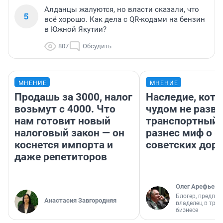
Алданцы жалуются, но власти сказали, что
5
всё хорошо. Как дела с QR-кодами на бензин
в Южной Якутии?
807
Обсудить
МНЕНИЕ
МНЕНИЕ
Продашь за 3000, налог
Наследие, кото
возьмут с 4000. Что
чудом не разва
нам готовит новый
транспортный 
налоговый закон — он
разнес миф о 
коснется импорта и
советских доро
даже репетиторов
Олег Арефьев
Блогер, предпри
Анастасия Завгородняя
владелец в тра
бизнесе