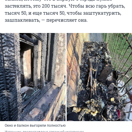
застеклять, это
200 тысяч
. Чтобы всю гарь убрать,
тысяч 50, и еще тысяч 50, чтобы заштукатурить,
зашпаклевать, — перечисляет она.
Окно и балкон выгорели полностью