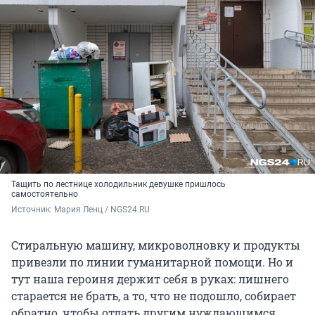
Тащить по лестнице холодильник девушке пришлось
самостоятельно
Источник: 
Мария Ленц / NGS24.RU
Стиральную машину, микроволновку и продукты
привезли по линии гуманитарной помощи. Но и
тут наша героиня держит себя в руках: лишнего
старается не брать, а то, что не подошло, собирает
обратно, чтобы отдать другим нуждающимся.