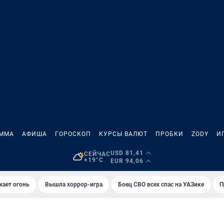
АММА
АФИША
ГОРОСКОП
КУРСЫ ВАЛЮТ
ПРОБКИ
ZODY
И
USD 81,41
СЕЙЧАС
+19°C
EUR 94,06
жает огонь
Вышла хоррор-игра
Боец СВО всех спас на УАЗике
П