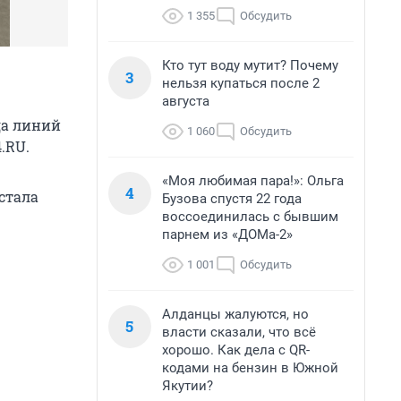
1 355
Обсудить
Кто тут воду мутит? Почему
3
нельзя купаться после 2
августа
да линий
1 060
Обсудить
.RU.
«Моя любимая пара!»: Ольга
4
стала
Бузова спустя 22 года
воссоединилась с бывшим
парнем из «ДОМа-2»
1 001
Обсудить
Алданцы жалуются, но
5
власти сказали, что всё
хорошо. Как дела с QR-
кодами на бензин в Южной
Якутии?