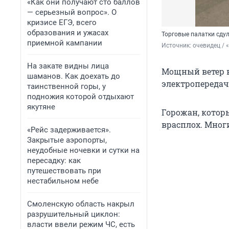
«Как они получают сто баллов
— серьезный вопрос». О
кризисе ЕГЭ, всего
образования и ужасах
Торговые палатки сду
приемной кампании
Источник: 
очевидец / 
На закате видны лица
Мощный ветер в
шаманов. Как доехать до
электропередачи
таинственной горы, у
подножия которой отдыхают
якутяне
Горожан, которы
врасплох. Мног
«Рейс задерживается».
Закрытые аэропорты,
неудобные ночевки и сутки на
пересадку: как
путешествовать при
нестабильном небе
Смоленскую область накрыл
разрушительный циклон:
власти ввели режим ЧС, есть