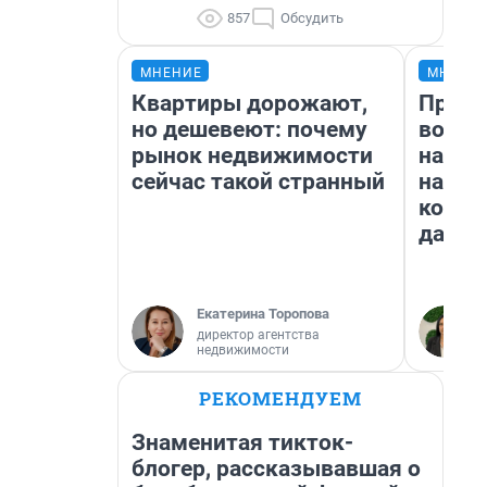
857
Обсудить
МНЕНИЕ
МНЕНИ
Квартиры дорожают,
Прода
но дешевеют: почему
возьм
рынок недвижимости
нам г
сейчас такой странный
налог
косне
даже 
Екатерина Торопова
директор агентства
недвижимости
РЕКОМЕНДУЕМ
Знаменитая тикток-
блогер, рассказывавшая о