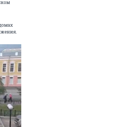
ском
 домах
яжения.