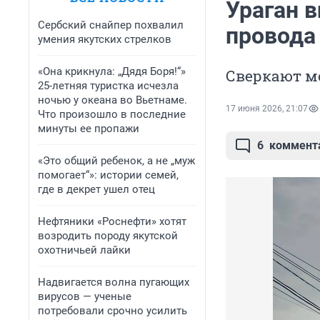
Ураган в
Сербский снайпер похвалил
провода
умения якутских стрелков
«Она крикнула: „Дядя Боря!“»
Сверкают м
25-летняя туристка исчезла
ночью у океана во Вьетнаме.
17 июня 2026, 21:07
Что произошло в последние
минуты ее пропажи
6
коммент
«Это общий ребенок, а не „муж
помогает“»: истории семей,
где в декрет ушел отец
Нефтяники «Роснефти» хотят
возродить породу якутской
охотничьей лайки
Надвигается волна пугающих
вирусов — ученые
потребовали срочно усилить