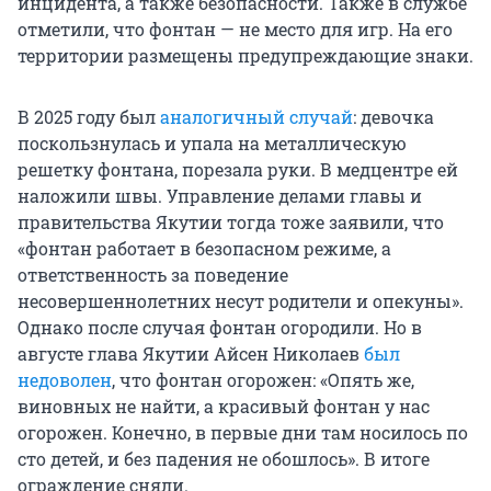
инцидента, а также безопасности. Также в службе
отметили, что фонтан — не место для игр. На его
территории размещены предупреждающие знаки.
В 2025 году был
аналогичный случай
: девочка
поскользнулась и упала на металлическую
решетку фонтана, порезала руки. В медцентре ей
наложили швы. Управление делами главы и
правительства Якутии тогда тоже заявили, что
«фонтан работает в безопасном режиме, а
ответственность за поведение
несовершеннолетних несут родители и опекуны».
Однако после случая фонтан огородили. Но в
августе глава Якутии Айсен Николаев
был
недоволен
, что фонтан огорожен: «Опять же,
виновных не найти, а красивый фонтан у нас
огорожен. Конечно, в первые дни там носилось по
сто детей, и без падения не обошлось». В итоге
ограждение сняли.