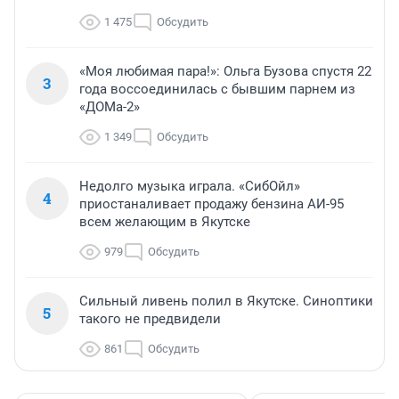
1 475
Обсудить
«Моя любимая пара!»: Ольга Бузова спустя 22
3
года воссоединилась с бывшим парнем из
«ДОМа-2»
1 349
Обсудить
Недолго музыка играла. «СибОйл»
4
приостаналивает продажу бензина АИ-95
всем желающим в Якутске
979
Обсудить
Сильный ливень полил в Якутске. Синоптики
5
такого не предвидели
861
Обсудить