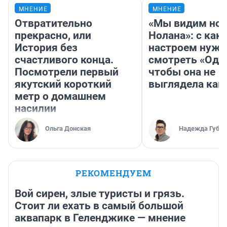
МНЕНИЕ
МНЕНИЕ
Отвратительно
«Мы видим нов
прекрасно, или
Нолана»: с как
История без
настроем нужн
счастливого конца.
смотреть «Оди
Посмотрели первый
чтобы она не
якутский короткий
выглядела как
метр о домашнем
насилии
Ольга Донская
Надежда Губар
РЕКОМЕНДУЕМ
Вой сирен, злые туристы и грязь.
Стоит ли ехать в самый большой
аквапарк в Геленджике — мнение