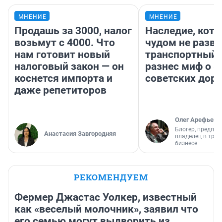
МНЕНИЕ
МНЕНИЕ
Продашь за 3000, налог
Наследие, кото
возьмут с 4000. Что
чудом не разва
нам готовит новый
транспортный 
налоговый закон — он
разнес миф о 
коснется импорта и
советских доро
даже репетиторов
Олег Арефьев
Блогер, предпри
Анастасия Завгородняя
владелец в тра
бизнесе
РЕКОМЕНДУЕМ
Фермер Джастас Уолкер, известный
как «веселый молочник», заявил что
его семью могут выдворить из