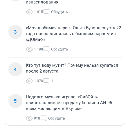
изнасилования
1 415
Обсудить
«Моя любимая пара!»: Ольга Бузова спустя 22
3
года воссоединилась с бывшим парнем из
«ДОМа-2»
1 198
Обсудить
Кто тут воду мутит? Почему нельзя купаться
4
после 2 августа
1 070
1
Недолго музыка играла. «СибОйл»
5
приостаналивает продажу бензина АИ-95
всем желающим в Якутске
918
Обсудить