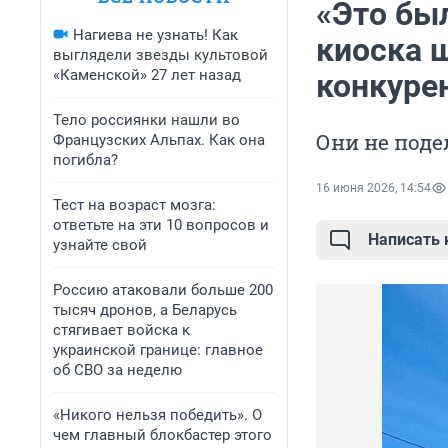
«Это бы
Нагиева не узнать! Как
киоска 
выглядели звезды культовой
«Каменской» 27 лет назад
конкурен
Тело россиянки нашли во
Они не под
Французских Альпах. Как она
погибла?
16 июня 2026, 14:54
Тест на возраст мозга:
ответьте на эти 10 вопросов и
Написать
узнайте свой
Россию атаковали больше 200
тысяч дронов, а Беларусь
стягивает войска к
украинской границе: главное
об СВО за неделю
«Никого нельзя победить». О
чем главный блокбастер этого