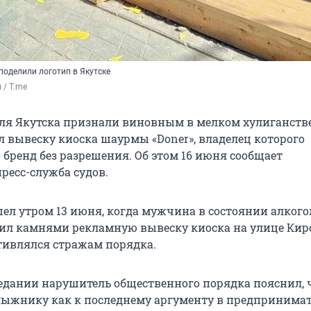
поделили логотип в Якутске
 / T.me
еля Якутска признали виновным в мелком хулиганств
 вывеску киоска шаурмы «Doner», владелец которого
 бренд без разрешения. Об этом 16 июня сообщает
ресс-служба судов.
ел утром 13 июня, когда мужчина в состоянии алкого
ил камнями рекламную вывеску киоска на улице Кир
тивлялся стражам порядка.
седании нарушитель общественного порядка пояснил, 
лыжнику как к последнему аргументу в предпринима