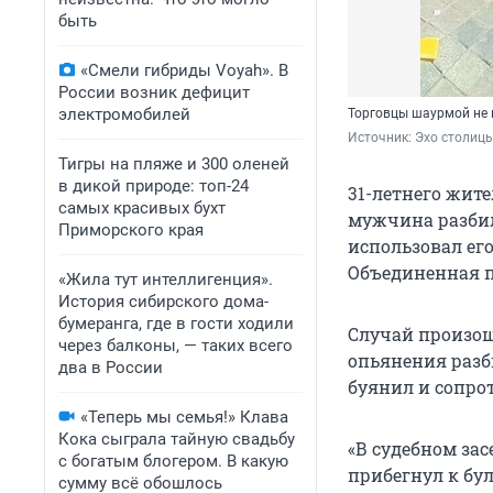
быть
«Смели гибриды Voyah». В
России возник дефицит
электромобилей
Торговцы шаурмой не 
Источник: 
Эхо столицы
Тигры на пляже и 300 оленей
в дикой природе: топ-24
31-летнего жит
самых красивых бухт
мужчина разбил
Приморского края
использовал его
Объединенная п
«Жила тут интеллигенция».
История сибирского дома-
бумеранга, где в гости ходили
Случай произош
через балконы, — таких всего
опьянения разб
два в России
буянил и сопро
«Теперь мы семья!» Клава
Кока сыграла тайную свадьбу
«В судебном за
с богатым блогером. В какую
прибегнул к бу
сумму всё обошлось