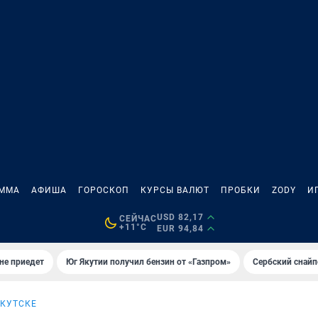
АММА
АФИША
ГОРОСКОП
КУРСЫ ВАЛЮТ
ПРОБКИ
ZODY
И
USD 82,17
СЕЙЧАС
+11°C
EUR 94,84
не приедет
Юг Якутии получил бензин от «Газпром»
Сербский снайп
ЯКУТСКЕ