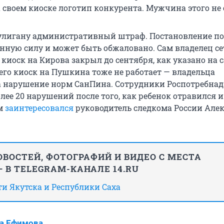
 своем киоске логотип конкурента. Мужчина этого не 
улигану административный штраф. Постановление по
онную силу и может быть обжаловано. Сам владелец с
 киоск на Кирова закрыл до сентября, как указано на 
его киоск на Пушкина тоже не работает — владельца
 нарушение норм СанПина. Сотрудники Роспотребнад
ее 20 нарушений после того, как ребенок отравился и
ом
заинтересовался
руководитель следкома России Але
ВОСТЕЙ, ФОТОГРАФИЙ И ВИДЕО С МЕСТА
 В TELEGRAM-КАНАЛЕ 14.RU
сти Якутска и Республики Саха
а Ефимова