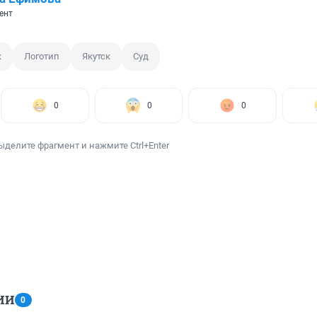
ент
к
Логотип
Якутск
Суд
0
0
0
ыделите фрагмент и нажмите Ctrl+Enter
ИИ
0