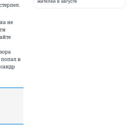
жителей в августе
стерпел.
ка не
ети
сайте
зора
 попал в
ксандр