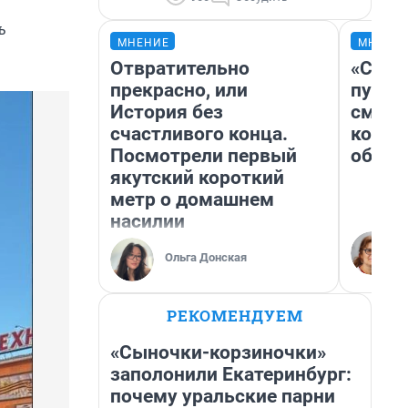
ь
МНЕНИЕ
МНЕНИ
Отвратительно
«Спут
прекрасно, или
пургу»
История без
смерт
счастливого конца.
котор
Посмотрели первый
обнар
якутский короткий
метр о домашнем
насилии
Ольга Донская
РЕКОМЕНДУЕМ
«Сыночки-корзиночки»
заполонили Екатеринбург:
почему уральские парни