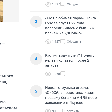
1 397
Обсудить
«Моя любимая пара!»: Ольга
3
Бузова спустя 22 года
воссоединилась с бывшим
парнем из «ДОМа-2»
1 127
Обсудить
е —
Кто тут воду мутит? Почему
4
нельзя купаться после 2
августа
1 068
1
льного
ова,
Недолго музыка играла.
5
«СибОйл» приостаналивает
продажу бензина АИ-95 всем
что
желающим в Якутске
тельском
900
Обсудить