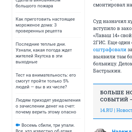
сделать виновником
смонтировал на
большого пожара
Как приготовить настоящее
Суд назначил х
мороженое дома: 3
вступило в зак
проверенных рецепта
«Лаваш 14» свой
2ГИС. Еще один 
Последние теплые дни.
оштрафовали
за
Узнали, какая погода ждет
жителей Якутска в эти
выявили там бол
выходные
больницу. Дел
Бастрыкин.
Тест на внимательность: его
смогут пройти только 5%
людей — вы в их числе?
БОЛЬШЕ НО
СОБЫТИЙ —
Людям приходят уведомления
о зачислении денег на счет:
14.RU | Ново
почему верить этому опасно
Восемь сбили, три упали.
Все, что известно об атаке
Надежд