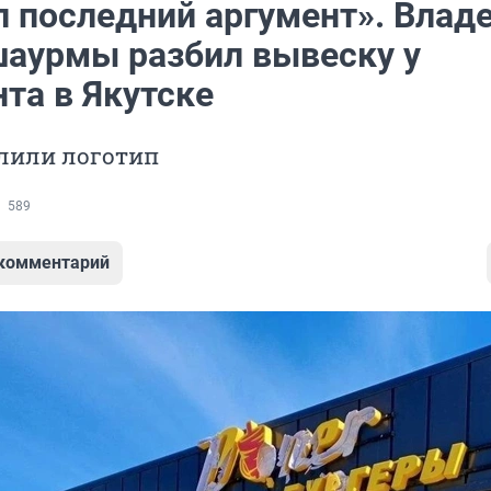
л последний аргумент». Влад
шаурмы разбил вывеску у
та в Якутске
елили логотип
589
 комментарий