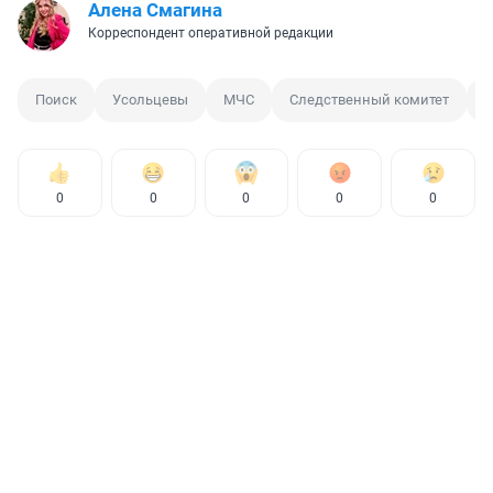
Алена Смагина
Корреспондент оперативной редакции
Поиск
Усольцевы
МЧС
Следственный комитет
С
0
0
0
0
0