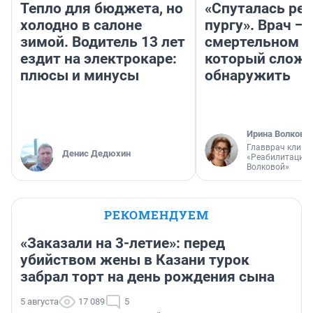
Тепло для бюджета, но
«Спуталась реч
холодно в салоне
пургу». Врач — 
зимой. Водитель 13 лет
смертельном д
ездит на электрокаре:
который слож
плюсы и минусы
обнаружить
Ирина Волкова
Главврач клини
Денис Дедюхин
«Реабилитация 
Волковой»
РЕКОМЕНДУЕМ
«Заказали на 3-летие»: перед
убийством жены в Казани турок
забрал торт на день рождения сына
5 августа
17 089
5