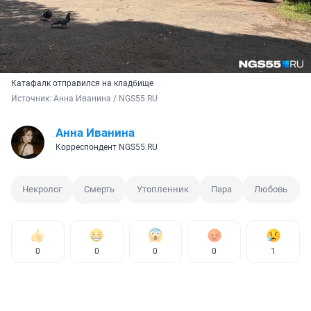
Катафалк отправился на кладбище
Источник: 
Анна Иванина / NGS55.RU
Анна Иванина
Корреспондент NGS55.RU
Некролог
Смерть
Утопленник
Пара
Любовь
0
0
0
0
1