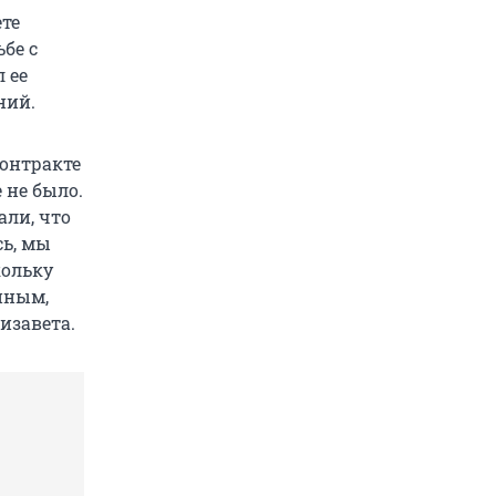
ете
бе с
 ее
ний.
контракте
 не было.
али, что
сь, мы
кольку
нным,
изавета.