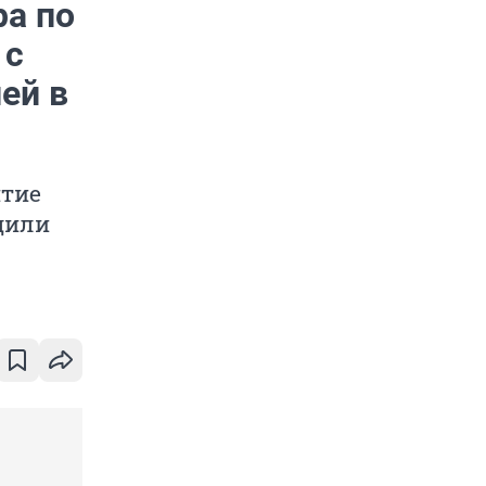
ра по
 с
ей в
итие
дили