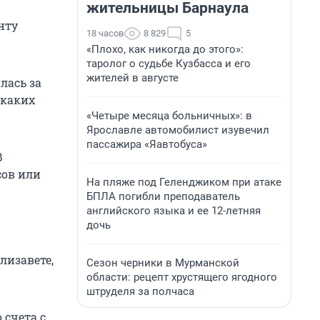
жительницы Барнаула
нту
18 часов
8 829
5
«Плохо, как никогда до этого»:
таролог о судьбе Кузбасса и его
жителей в августе
лась за
икаких
«Четыре месяца больничных»: в
Ярославле автомобилист изувечил
пассажира «Яавтобуса»
В
сов или
На пляже под Геленджиком при атаке
БПЛА погибли преподаватель
английского языка и ее 12-летняя
дочь
лизавете,
Сезон черники в Мурманской
области: рецепт хрустящего ягодного
штруделя за полчаса
 счета с