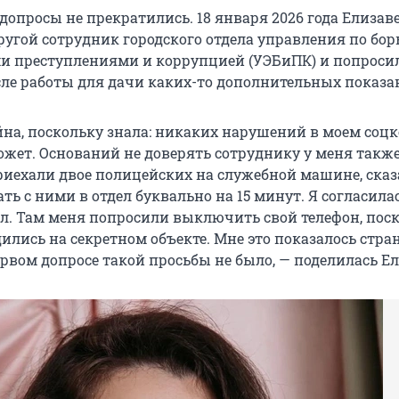
допросы не прекратились. 18 января 2026 года Елизав
угой сотрудник городского отдела управления по борь
 преступлениями и коррупцией (УЭБиПК) и попросил
сле работы для дачи каких-то дополнительных показа
йна, поскольку знала: никаких нарушений в моем соц
ожет. Оснований не доверять сотруднику у меня также
приехали двое полицейских на служебной машине, сказ
ть с ними в отдел буквально на 15 минут. Я согласила
ел. Там меня попросили выключить свой телефон, пос
ились на секретном объекте. Мне это показалось стра
рвом допросе такой просьбы не было, — поделилась Ел