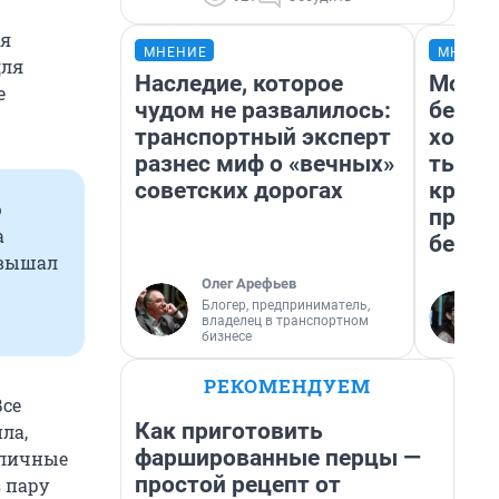
ия
МНЕНИЕ
МНЕНИ
для
Наследие, которое
Мой б
е
чудом не развалилось:
береж
транспортный эксперт
хотел
разнес миф о «вечных»
тысяч
советских дорогах
креди
ю
приех
а
безоп
евышал
Олег Арефьев
Блогер, предприниматель,
владелец в транспортном
бизнесе
РЕКОМЕНДУЕМ
Все
Как приготовить
ла,
фаршированные перцы —
 личные
простой рецепт от
з пару