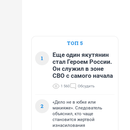
ТОП 5
Еще один якутянин
1
стал Героем России.
Он служил в зоне
СВО с самого начала
1 560
Обсудить
«Дело не в юбке или
2
макияже». Следователь
объяснил, кто чаще
становится жертвой
изнасилования