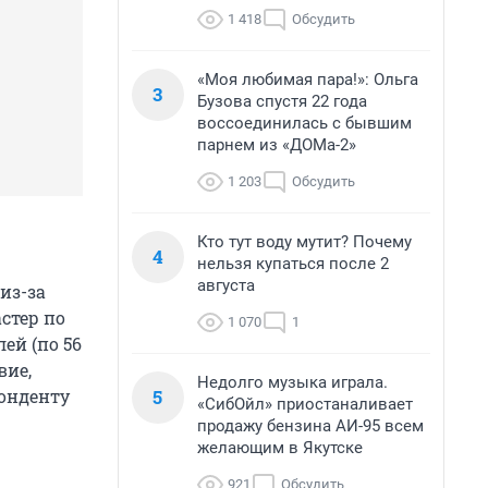
1 418
Обсудить
«Моя любимая пара!»: Ольга
3
Бузова спустя 22 года
воссоединилась с бывшим
парнем из «ДОМа-2»
1 203
Обсудить
Кто тут воду мутит? Почему
4
нельзя купаться после 2
августа
из-за
астер по
1 070
1
ей (по 56
вие,
Недолго музыка играла.
5
понденту
«СибОйл» приостаналивает
продажу бензина АИ-95 всем
желающим в Якутске
921
Обсудить