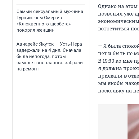
Однако на этом 
Самый сексуальный мужчина
позвонил уже др
Турции: чем Омер из
экономическими
«Клюквенного щербета»
встретиться по
покорил женщин
Авиарейс Якутск — Усть-Нера
— Я была споко
задержали на 4 дня. Сначала
нет и быть не м
была непогода, потом
В 19:30 ко мне 
самолет внепланово забрали
я должна проеха
на ремонт
приехали в отд
мы якобы наход
поскольку на пе