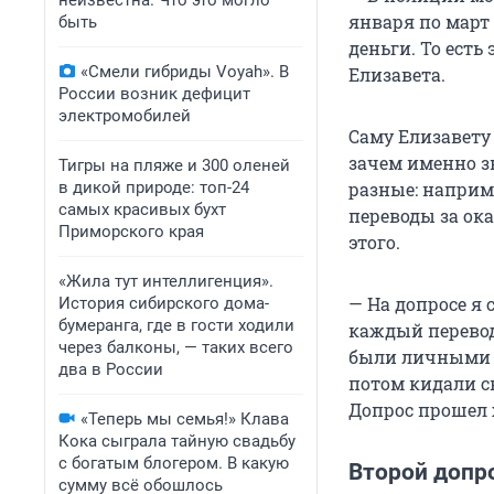
неизвестна. Что это могло
января по март
быть
деньги. То есть
«Смели гибриды Voyah». В
Елизавета.
России возник дефицит
электромобилей
Саму Елизавету 
зачем именно з
Тигры на пляже и 300 оленей
в дикой природе: топ-24
разные: наприме
самых красивых бухт
переводы за ок
Приморского края
этого.
«Жила тут интеллигенция».
— На допросе я 
История сибирского дома-
бумеранга, где в гости ходили
каждый перевод
через балконы, — таких всего
были личными — 
два в России
потом кидали св
Допрос прошел х
«Теперь мы семья!» Клава
Кока сыграла тайную свадьбу
с богатым блогером. В какую
Второй допро
сумму всё обошлось