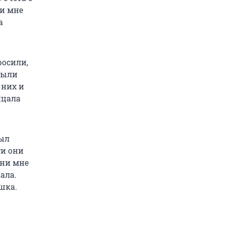
ли мне
а
росили,
были
 них и
ицала
был
ти они
они мне
ала.
шка.