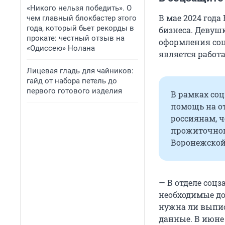
«Никого нельзя победить». О
В мае 2024 год
чем главный блокбастер этого
года, который бьет рекорды в
бизнеса. Девуш
прокате: честный отзыв на
оформления соц
«Одиссею» Нолана
является рабо
Лицевая гладь для чайников:
гайд от набора петель до
первого готового изделия
В рамках со
помощь на о
россиянам, ч
прожиточног
Воронежской
— В отделе соцз
необходимые до
нужна ли выписк
данные. В июне 