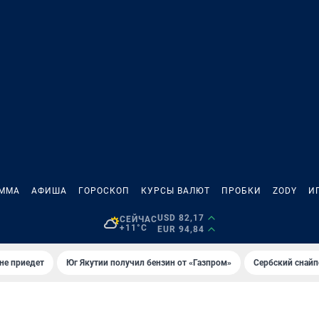
АММА
АФИША
ГОРОСКОП
КУРСЫ ВАЛЮТ
ПРОБКИ
ZODY
И
USD 82,17
СЕЙЧАС
+11°C
EUR 94,84
не приедет
Юг Якутии получил бензин от «Газпром»
Сербский снайп