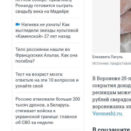
Роналду готовится сыграть
свадьбу века на Мадейре
Нагиева не узнать! Как
выглядели звезды культовой
«Каменской» 27 лет назад
Тело россиянки нашли во
Французских Альпах. Как она
Елизавета Пигуль
погибла?
Источник: 
предоставл
Тест на возраст мозга:
В Воронеже 25-
ответьте на эти 10 вопросов и
сокрытия дохода
узнайте свой
ресницам может
рублей сверхдох
Россию атаковали больше 200
тысяч дронов, а Беларусь
воронежанка зл
стягивает войска к
Voronezh1.ru
.
украинской границе: главное
об СВО за неделю
В соцзащите