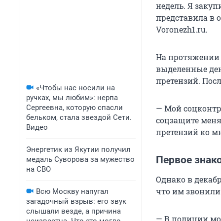
недель. Я закуп
представила в 
Voronezh1.ru.
На протяжении 
выделенные ден
претензий. Посл
«Чтобы нас носили на
ручках, мы любим»: нерпа
Сергеевна, которую спасли
— Мой соцконтр
бельком, стала звездой Сети.
соцзащите меня
Видео
претензий ко м
Энергетик из Якутии получил
Первое знак
медаль Суворова за мужество
на СВО
Однако в декабр
что им звонили
Всю Москву напугал
загадочный взрыв: его звук
слышали везде, а причина
— В полиции мо