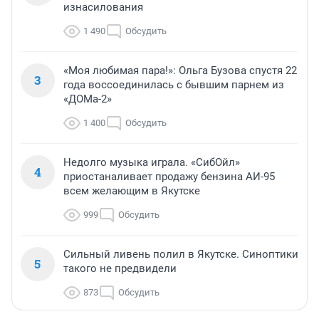
изнасилования
1 490
Обсудить
«Моя любимая пара!»: Ольга Бузова спустя 22
3
года воссоединилась с бывшим парнем из
«ДОМа-2»
1 400
Обсудить
Недолго музыка играла. «СибОйл»
4
приостаналивает продажу бензина АИ-95
всем желающим в Якутске
999
Обсудить
Сильный ливень полил в Якутске. Синоптики
5
такого не предвидели
873
Обсудить