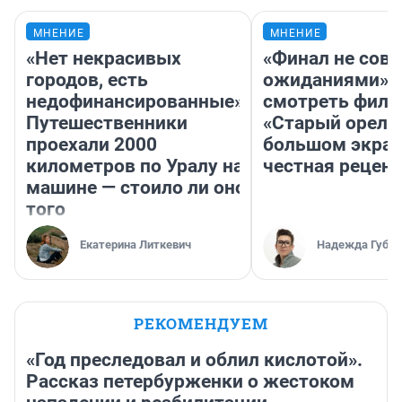
МНЕНИЕ
МНЕНИЕ
«Нет некрасивых
«Финал не совп
городов, есть
ожиданиями»: 
недофинансированные».
смотреть фил
Путешественники
«Старый орел» 
проехали 2000
большом экран
километров по Уралу на
честная рецен
машине — стоило ли оно
того
Екатерина Литкевич
Надежда Губар
РЕКОМЕНДУЕМ
«Год преследовал и облил кислотой».
Рассказ петербурженки о жестоком