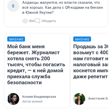
Алданцы жалуются, но власти сказали, что
5
всё хорошо. Как дела с QR-кодами на бензин
в Южной Якутии?
804
Обсудить
МНЕНИЕ
МНЕНИЕ
Мой банк меня
Продашь за 300
бережет. Журналист
возьмут с 4000
хотела снять 200
нам готовит н
тысяч, чтобы погасить
налоговый зако
кредит, — к ней домой
коснется импор
приехала служба
даже репетито
безопасности
Ксения Владимирская
Анастасия Зав
Автор мнения