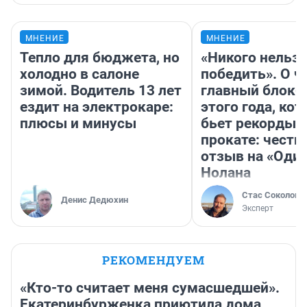
МНЕНИЕ
МНЕНИЕ
Тепло для бюджета, но
«Никого нельз
холодно в салоне
победить». О ч
зимой. Водитель 13 лет
главный блокб
ездит на электрокаре:
этого года, ко
плюсы и минусы
бьет рекорды 
прокате: честн
отзыв на «Оди
Нолана
Стас Соколов
Денис Дедюхин
Эксперт
РЕКОМЕНДУЕМ
«Кто-то считает меня сумасшедшей».
Екатеринбурженка приютила дома