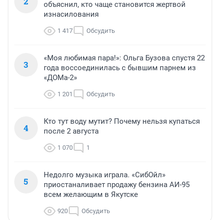
2
объяснил, кто чаще становится жертвой
изнасилования
1 417
Обсудить
«Моя любимая пара!»: Ольга Бузова спустя 22
3
года воссоединилась с бывшим парнем из
«ДОМа-2»
1 201
Обсудить
Кто тут воду мутит? Почему нельзя купаться
4
после 2 августа
1 070
1
Недолго музыка играла. «СибОйл»
5
приостаналивает продажу бензина АИ-95
всем желающим в Якутске
920
Обсудить