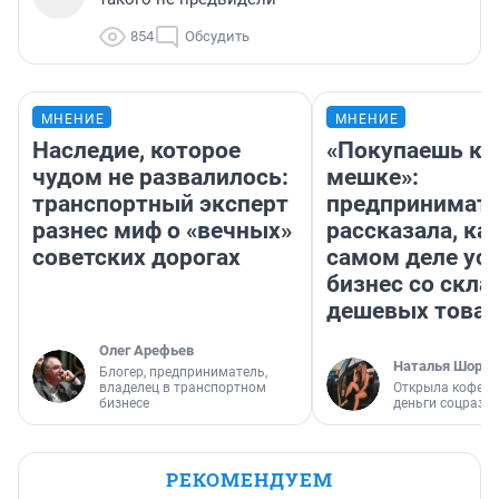
854
Обсудить
МНЕНИЕ
МНЕНИЕ
Наследие, которое
«Покупаешь ко
чудом не развалилось:
мешке»:
транспортный эксперт
предпринимат
разнес миф о «вечных»
рассказала, как
советских дорогах
самом деле ус
бизнес со скл
дешевых това
Олег Арефьев
Наталья Шорох
Блогер, предприниматель,
владелец в транспортном
Открыла кофейн
бизнесе
деньги соцразв
РЕКОМЕНДУЕМ