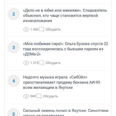
«Дело не в юбке или макияже». Следователь
2
объяснил, кто чаще становится жертвой
изнасилования
1 466
Обсудить
«Моя любимая пара!»: Ольга Бузова спустя 22
3
года воссоединилась с бывшим парнем из
«ДОМа-2»
1 315
Обсудить
Недолго музыка играла. «СибОйл»
4
приостаналивает продажу бензина АИ-95
всем желающим в Якутске
969
Обсудить
Сильный ливень полил в Якутске. Синоптики
5
такого не предвидели