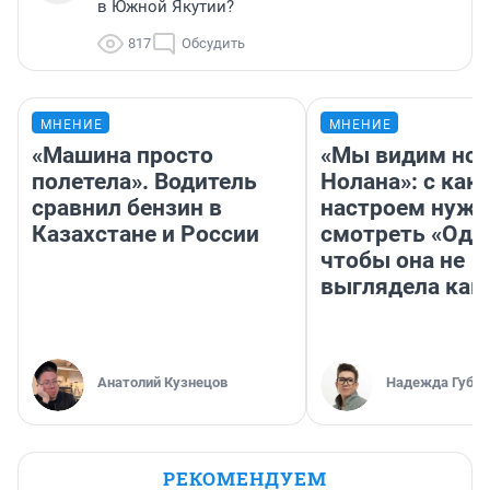
в Южной Якутии?
817
Обсудить
МНЕНИЕ
МНЕНИЕ
«Машина просто
«Мы видим нов
полетела». Водитель
Нолана»: с как
сравнил бензин в
настроем нужн
Казахстане и России
смотреть «Оди
чтобы она не
выглядела как
Анатолий Кузнецов
Надежда Губар
РЕКОМЕНДУЕМ